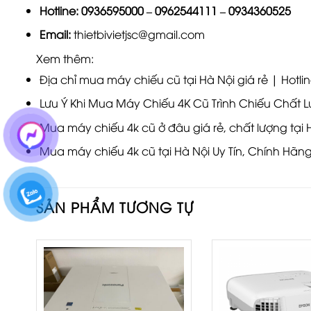
Hotline:
0936595000
–
0962544111
–
0934360525
Email:
thietbivietjsc@gmail.com
Xem thêm:
Địa chỉ mua máy chiếu cũ tại Hà Nội giá rẻ | Hotli
Lưu Ý Khi Mua Máy Chiếu 4K Cũ Trình Chiếu Chất L
Mua máy chiếu 4k cũ ở đâu giá rẻ, chất lượng tại 
Mua máy chiếu 4k cũ tại Hà Nội Uy Tín, Chính Hãn
SẢN PHẨM TƯƠNG TỰ