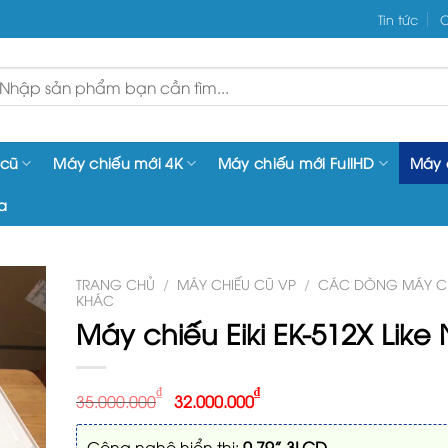
Tin tức
C
ìm
iếm:
 cũ
Máy chiếu mới 4K
Máy chiếu mới FullHD
Máy 
a
TRANG CHỦ
/
MÁY CHIẾU CŨ VP
/
CÁC DÒNG MÁY CH
KHÁC
Máy chiếu Eiki EK-512X Like
₫
₫
35.000.000
32.000.000
Công nghệ hiển thị:
0.79” 3LCD