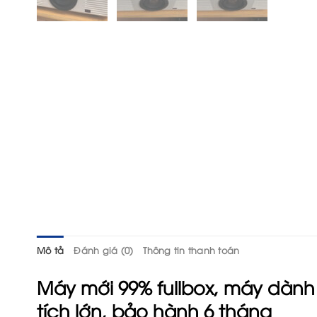
Mô tả
Đánh giá (0)
Thông tin thanh toán
Máy mới 99% fullbox, máy dành
tích lớn, bảo hành 6 tháng