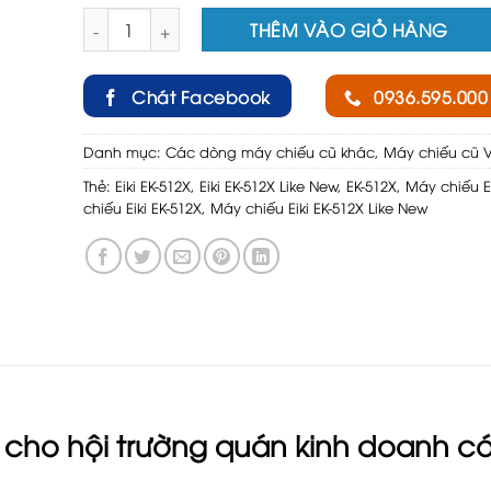
Máy chiếu Eiki EK-512X Like New số lượng
THÊM VÀO GIỎ HÀNG
Chát Facebook
0936.595.000
Danh mục:
Các dòng máy chiếu cũ khác
,
Máy chiếu cũ 
Thẻ:
Eiki EK-512X
,
Eiki EK-512X Like New
,
EK-512X
,
Máy chiếu Ei
chiếu Eiki EK-512X
,
Máy chiếu Eiki EK-512X Like New
 cho hội trường quán kinh doanh có