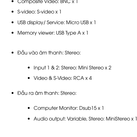
Composite Video: BNC x 1
S-video: S-video x 1
USB display/ Service: Micro USB x 1
Memory viewer: USB Type A x 1
Đầu vào âm thanh: Stereo:
Input 1 & 2: Stereo: Mini Stereo x 2
Video & S-Video: RCA x 4
Đầu ra âm thanh: Stereo:
Computer Monitor: Dsub15 x 1
Audio output: Variable, Stereo: MiniStereo x 