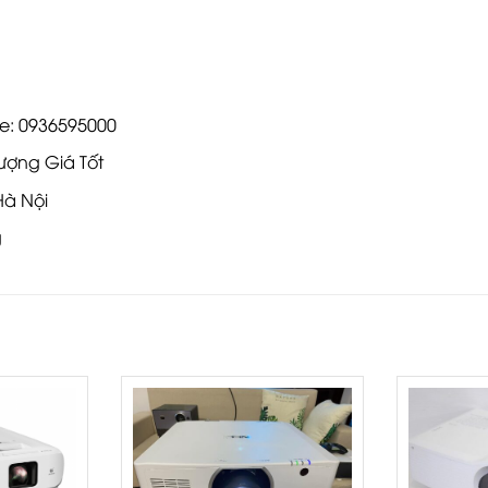
ne: 0936595000
ượng Giá Tốt
Hà Nội
g