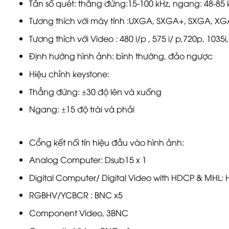
Tần số quét: thẳng đứng:15-100 kHz, ngang: 48-85 
Tương thích với máy tính :UXGA, SXGA+, SXGA, 
Tương thích với Video : 480 i/p , 575 i/ p,720p, 1035i
Định hướng hình ảnh: bình thường, đảo ngược
Hiệu chỉnh keystone:
Thẳng đứng: ±30 độ lên và xuống
Ngang: ±15 độ trái và phải
Cổng kết nối tín hiệu đầu vào hình ảnh:
Analog Computer: Dsub15 x 1
Digital Computer/ Digital Video with HDCP & MHL: 
RGBHV/YCBCR : BNC x5
Component Video, 3BNC