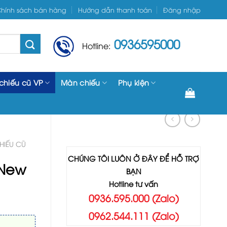
hính sách bán hàng
Hướng dẫn thanh toán
Đăng nhập
0936595000
Hotline:
chiếu cũ VP
Màn chiếu
Phụ kiện
IẾU CŨ
CHÚNG TÔI LUÔN Ở ĐÂY ĐỂ HỖ TRỢ
 New
BẠN
Hotline tư vấn
0936.595.000 (Zalo)
0962.544.111 (Zalo)