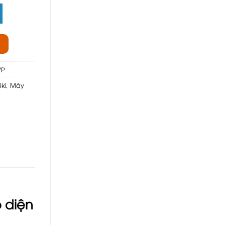
VP
ki
,
Máy
 diện