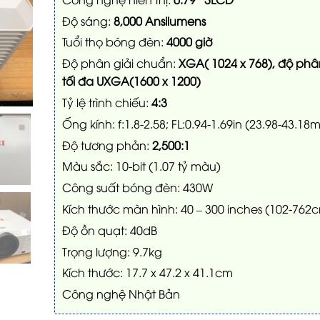
Độ sáng:
8,000 Ansilumens
Tuổi thọ bóng đèn:
4000 giờ
Độ phân giải chuẩn:
XGA( 1024 x 768), độ phâ
tối đa UXGA
(1600 x 1200)
Tỷ lệ trình chiếu:
4:3
Ống kính: f:1.8-2.58; FL:0.94-1.69in (23.98-43.18
Độ tương phản:
2,500:1
Màu sắc: 10-bit (1.07 tỷ màu)
Công suất bóng đèn: 430W
Kích thước màn hình: 40 – 300 inches (102-762
Độ ồn quạt: 40dB
Trọng lượng: 9.7kg
Kích thước: 17.7 x 47.2 x 41.1cm
Công nghệ Nhật Bản