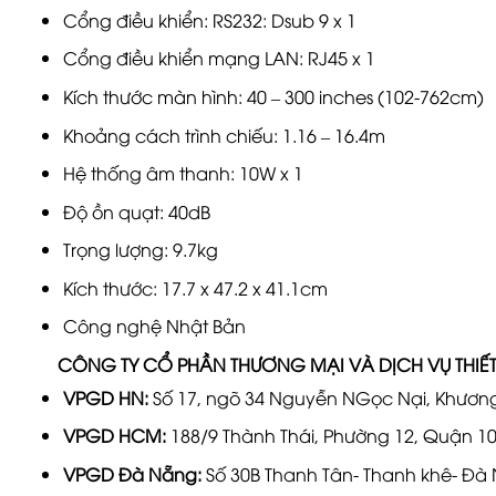
Cổng điều khiển: RS232: Dsub 9 x 1
Cổng điều khiển mạng LAN: RJ45 x 1
Kích thước màn hình: 40 – 300 inches (102-762cm)
Khoảng cách trình chiếu: 1.16 – 16.4m
Hệ thống âm thanh: 10W x 1
Độ ồn quạt: 40dB
Trọng lượng: 9.7kg
Kích thước: 17.7 x 47.2 x 41.1cm
Công nghệ Nhật Bản
CÔNG TY CỔ PHẦN THƯƠNG MẠI VÀ DỊCH VỤ THIẾT 
VPGD HN:
Số 17, ngõ 34 Nguyễn NGọc Nại, Khương
VPGD HCM:
188/9 Thành Thái, Phường 12, Quận 1
VPGD Đà Nẵng:
Số 30B Thanh Tân- Thanh khê- Đà