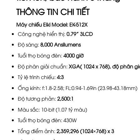
THÔNG TIN CHI TIẾT
Máy chiếu Eiki Model: EK-512X
Công nghệ hiển thị:
0.79” 3LCD
Độ sáng:
8,000 Ansilumens
Tuổi thọ bóng đèn:
4000 giờ
Độ phân giải chuẩn:
XGA( 1024 x 768), độ phân gi
Tỷ lệ trình chiếu:
4:3
Ống kính: f:1.8-2.58; FL:0.94-1.69in (23.98-43.18mm)
Độ tương phản:
2,500:1
Màu sắc: 10-bit (1.07 tỷ màu)
Tuổi thọ bóng đèn: 430W
Tổng điểm ảnh:
2,359,296 (1024×768) x 3