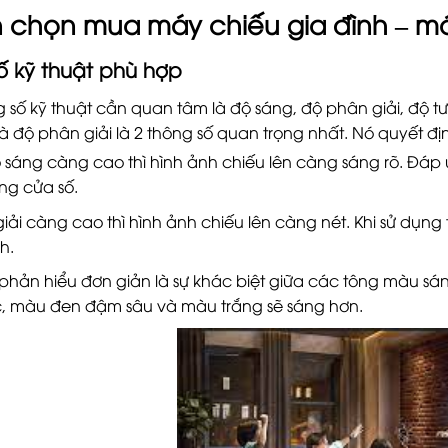
n chọn mua
máy chiếu gia đình
–
má
ố kỹ thuật phù hợp
 số kỹ thuật cần quan tâm là độ sáng, độ phân giải, độ t
à độ phân giải là 2 thông số quan trọng nhất. Nó quyết đị
sáng càng cao thì hình ảnh chiếu lên càng sáng rõ. Đá
ng cửa số.
ải càng cao thì hình ảnh chiếu lên càng nét. Khi sử dụng 
h.
phản hiểu đơn giản là sự khác biệt giữa các tông màu sáng
c, màu đen đậm sâu và màu trắng sẽ sáng hơn.