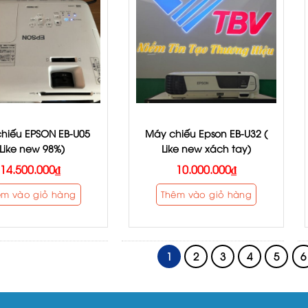
hiếu EPSON EB-U05
Máy chiếu Epson EB-U32 (
(Like new 98%)
Like new xách tay)
14.500.000
₫
10.000.000
₫
êm vào giỏ hàng
Thêm vào giỏ hàng
1
2
3
4
5
6