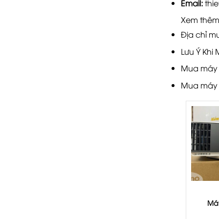
Email:
thi
Xem thêm
Địa chỉ mu
Lưu Ý Khi
Mua máy c
Mua máy c
Má