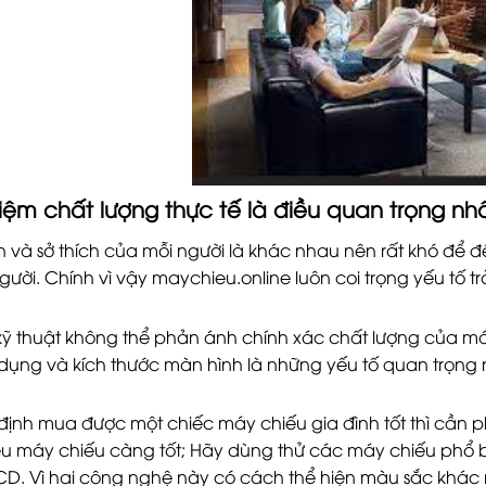
hiệm chất lượng thực tế là điều quan trọng nh
và sở thích của mỗi người là khác nhau nên rất khó để 
gười. Chính vì vậy maychieu.online luôn coi trọng yếu tố t
kỹ thuật không thể phản ánh chính xác chất lượng của máy
 dụng và kích thước màn hình là những yếu tố quan trọng
định mua được một chiếc máy chiếu gia đình tốt thì cần ph
u máy chiếu càng tốt; Hãy dùng thử các máy chiếu phổ bi
CD. Vì hai công nghệ này có cách thể hiện màu sắc khác 