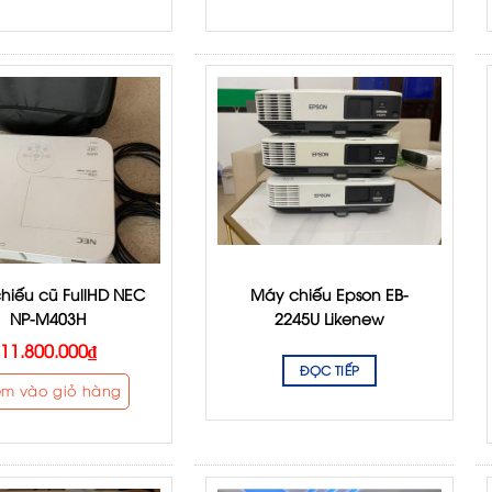
hiếu cũ FullHD NEC
Máy chiếu Epson EB-
NP-M403H
2245U Likenew
11.800.000
₫
ĐỌC TIẾP
êm vào giỏ hàng