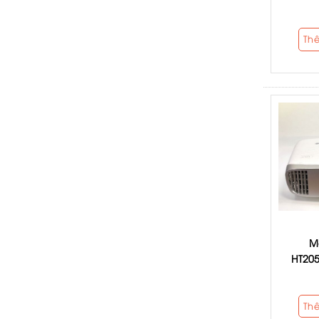
Th
M
HT205
Th