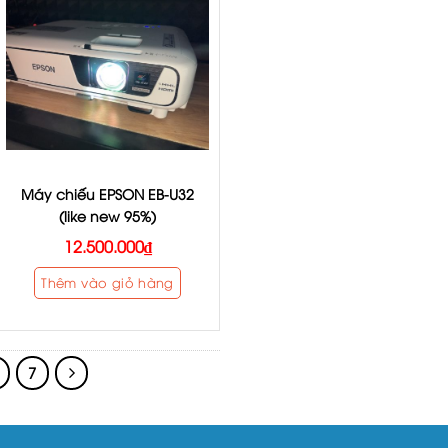
Máy chiếu EPSON EB-U32
(like new 95%)
12.500.000
₫
Thêm vào giỏ hàng
7