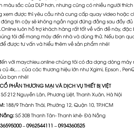
ch màu sắc của DLP hơn, nhưng cũng có nhiều người thích
 xem được thì yêu cầu nhà cung cấp quay video hoặc c
đáng tin cậy sẽ không ngần ngại đứng đằng sau đầy đủ t
Online luôn hỗ trợ khách hàng rất tốt về vấn đề này, đặ
húng tôi để mang máy đến nhà và dùng thử. Nếu bạn qu
 để được tư vấn và hiểu thêm về sản phẩm nhé!
đến với maychieu.online chúng tôi có đa dạng dòng máy
 cũ 4k
,… của các thương hiệu lớn như Xgimi, Epson , Pen
ủa bạn nhé!
CỔ PHẦN THƯƠNG MẠI VÀ DỊCH VỤ THIẾT BỊ VIỆT
Số 212 Nguyễn Lân, Phương Liệt, Thanh Xuân, Hà Nội
M:
188/9 Thành Thái, Phường 12, Quận 10, TP.HCM
 Nẵng:
Số 30B Thanh Tân- Thanh khê- Đà Nẵng
36595000
–
0962544111
–
0934360525