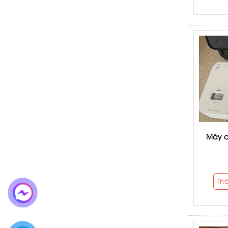
Máy c
Th