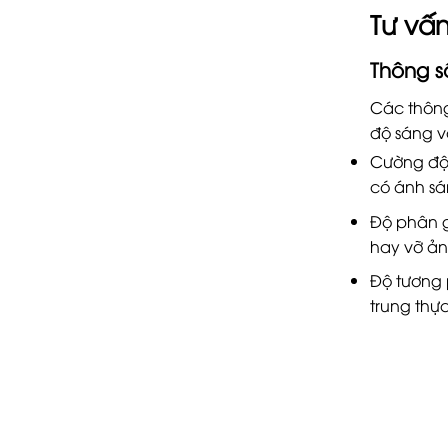
Tư vấ
Thông s
Các thông
độ sáng v
Cường độ 
có ánh sá
Độ phân gi
hay vỡ ản
Độ tương 
trung thự