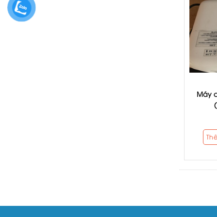
Máy c
Th