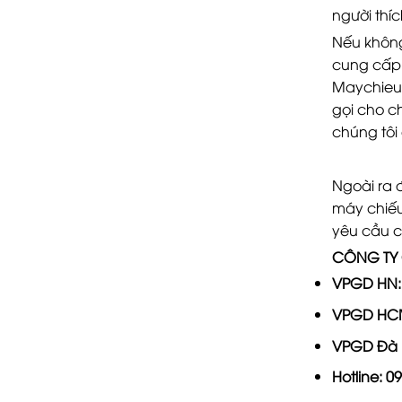
người thí
Nếu không
cung cấp 
Maychieu.
gọi cho c
chúng tôi
Ngoài ra 
máy chiếu
yêu cầu c
CÔNG TY 
VPGD HN:
VPGD HC
VPGD Đà
Hotline:
09