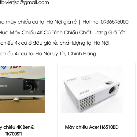
etbivietjsc@gmail.com
:
a máy chiếu cũ tại Hà Nội giá rẻ | Hotline: 0936595000
 Mua Máy Chiếu 4K Cũ Trình Chiếu Chất Lượng Giá Tốt
hiếu 4k cũ ở đâu giá rẻ, chất lượng tại Hà Nội
hiếu 4k cũ tại Hà Nội Uy Tín, Chính Hãng
y chiếu 4K BenQ
Máy chiếu Acer H6510BD
TK700STi