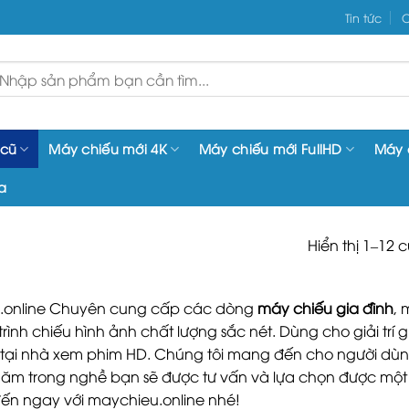
Tin tức
C
ìm
iếm:
 cũ
Máy chiếu mới 4K
Máy chiếu mới FullHD
Máy 
a
Hiển thị 1–12 
.online Chuyên cung cấp các dòng
máy chiếu gia đình
, 
trình chiếu hình ảnh chất lượng sắc nét. Dùng cho giải trí
 tại nhà xem phim HD. Chúng tôi mang đến cho người dùng
năm trong nghề bạn sẽ được tư vấn và lựa chọn được một má
đến ngay với maychieu.online nhé!