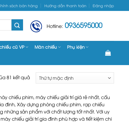
hính sách bán hàng
Hướng dẫn thanh toán
Đăng nhập
0936595000
Hotline:
chiếu cũ VP
Màn chiếu
Phụ kiện
của 81 kết quả
máy chiếu phim, máy chiếu giải trí giá rẻ nhất, cấu
 gia đình, Xây dựng phòng chiếu phim, rạp chiếu
 những sản phẩm với chất lượng tốt nhất. Với uy
y chiếu giải trí gia đình phù hợp và tiết kiệm chi