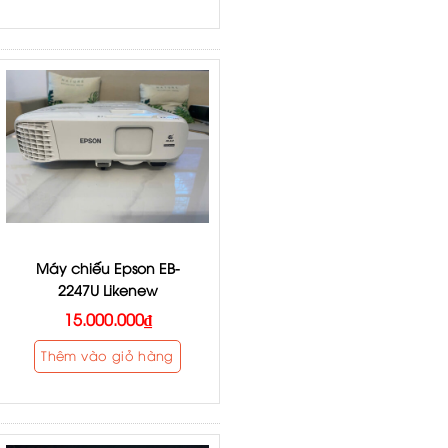
Máy chiếu Epson EB-
2247U Likenew
15.000.000
₫
Thêm vào giỏ hàng