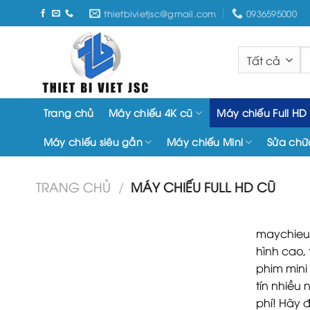
Chuyển
thietbivietjsc@gmail.com
0936595000
đến
nội
T
dung
k
Trang chủ
Máy chiếu 4K cũ
Máy chiếu Full HD
Máy chiếu siêu gần
Máy chiếu Mini
Sửa chữ
TRANG CHỦ
/
MÁY CHIẾU FULL HD CŨ
maychieu
hình cao, 
phim mini
tín nhiều 
phí! Hãy 