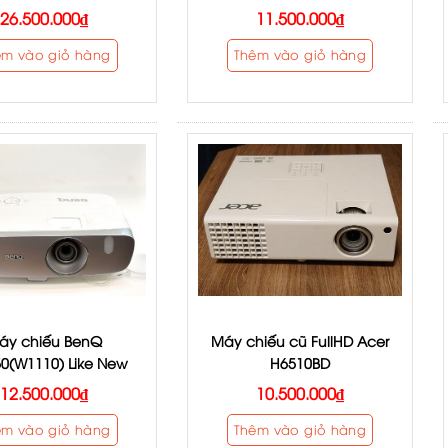
26.500.000
₫
11.500.000
₫
êm vào giỏ hàng
Thêm vào giỏ hàng
áy chiếu BenQ
Máy chiếu cũ FullHD Acer
0(W1110) Like New
H6510BD
12.500.000
₫
10.500.000
₫
êm vào giỏ hàng
Thêm vào giỏ hàng