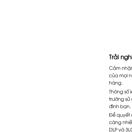
Trải ng
Cảm nhận 
của mọi n
hàng.
Thông số 
trường sử
đình bạn.
Để quyết 
càng nhiề
DLP và 3L