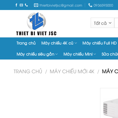
Chuyển
thietbivietjsc@gmail.com
0936595000
đến
nội
T
dung
k
Trang chủ
Máy chiếu 4K cũ
Máy chiếu Full HD
Máy chiếu siêu gần
Máy chiếu Mini
Sửa chữ
TRANG CHỦ
/
MÁY CHIẾU MỚI 4K
/
MÁY C