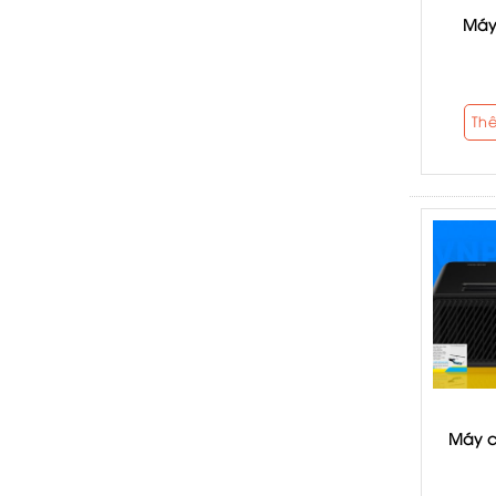
Máy
Th
Máy c