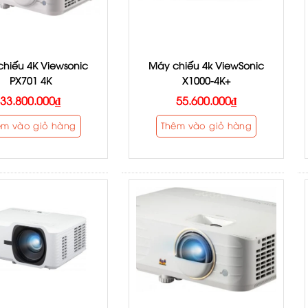
hiếu 4K Viewsonic
Máy chiếu 4k ViewSonic
PX701 4K
X1000-4K+
33.800.000
₫
55.600.000
₫
êm vào giỏ hàng
Thêm vào giỏ hàng