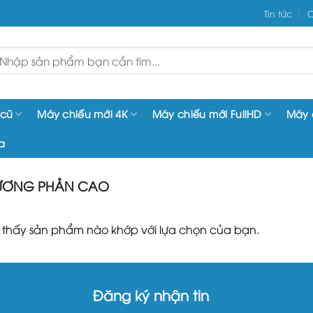
Tin tức
C
ìm
iếm:
 cũ
Máy chiếu mới 4K
Máy chiếu mới FullHD
Máy 
a
TƯƠNG PHẢN CAO
 thấy sản phẩm nào khớp với lựa chọn của bạn.
Đăng ký nhận tin