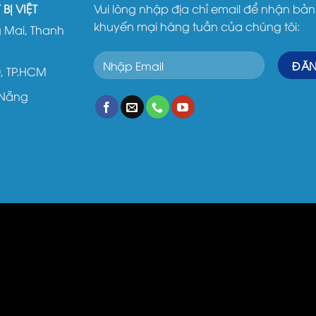
BỊ VIỆT
Vui lòng nhập địa chỉ email để nhận bản 
khuyến mại hàng tuần của chúng tôi:
 Mai, Thanh
0, TP.HCM
 Nẵng