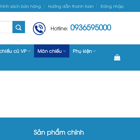
hính sách bán hàng
Hướng dẫn thanh toán
Đăng nhập
0936595000
Hotline:
chiếu cũ VP
Màn chiếu
Phụ kiện
Sản phẩm chính