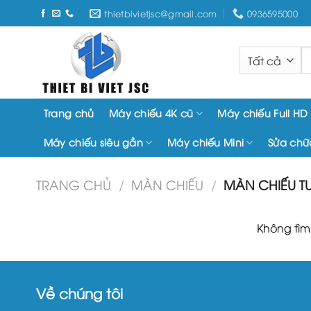
Chuyển
thietbivietjsc@gmail.com
0936595000
đến
nội
T
dung
k
Trang chủ
Máy chiếu 4K cũ
Máy chiếu Full HD
Máy chiếu siêu gần
Máy chiếu Mini
Sửa chữ
TRANG CHỦ
/
MÀN CHIẾU
/
MÀN CHIẾU 
Không tìm
Về chúng tôi