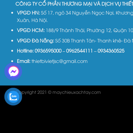
CÔNG TY CỔ PHẦN THƯƠNG MẠI VÀ DỊCH VỤ THIẾT 
VPGD HN:
Số 17, ngõ 34 Nguyễn Ngọc Nại, Khương
Xuân, Hà Nội.
VPGD HCM:
188/9 Thành Thái, Phường 12, Quận 1
VPGD Đà Nẵng:
Số 30B Thanh Tân- Thanh khê- Đà
Hotline:
0936595000
–
0962544111
–
0934360525
Email:
thietbivietjsc@gmail.com
Copyright 2021 © maychieuxachtay.com