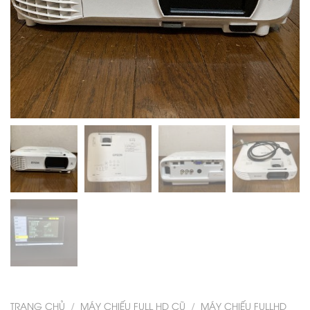
TRANG CHỦ
/
MÁY CHIẾU FULL HD CŨ
/
MÁY CHIẾU FULLHD