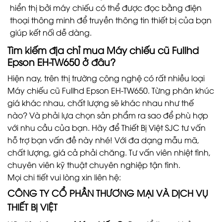
hiển thị bởi máy chiếu có thể được đọc bằng điện
thoại thông minh để truyền thông tin thiết bị của bạn
giúp kết nối dễ dàng.
Tìm kiếm địa chỉ mua
Máy chiếu cũ Fullhd
Epson EH-TW650
ở đâu?
Hiện nay, trên thị trường công nghệ có rất nhiều loại
Máy chiếu cũ Fullhd Epson EH-TW650. Từng phân khúc
giá khác nhau, chất lượng sẽ khác nhau như thế
nào? Và phải lựa chọn sản phẩm ra sao để phù hợp
với nhu cầu của bạn. Hãy để Thiết Bị Việt SJC tư vấn
hỗ trợ bạn vấn đề này nhé! Với đa dạng mẫu mã,
chất lượng, giá cả phải chăng. Tư vấn viên nhiệt tình,
chuyên viên kỹ thuật chuyên nghiệp tận tình.
Mọi chi tiết vui lòng xin liên hệ:
CÔNG TY CỔ PHẦN THƯƠNG MẠI VÀ DỊCH VỤ
THIẾT BỊ VIỆT