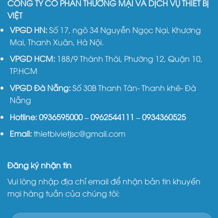
CÔNG TY CỔ PHẦN THƯƠNG MẠI VÀ DỊCH VỤ THIẾT BỊ
VIỆT
VPGD HN:
Số 17, ngõ 34 Nguyễn Ngọc Nại, Khương
Mai, Thanh Xuân, Hà Nội.
VPGD HCM:
188/9 Thành Thái, Phường 12, Quận 10,
TP.HCM
VPGD Đà Nẵng:
Số 30B Thanh Tân- Thanh khê- Đà
Nẵng
Hotline:
0936595000
–
0962544111
–
0934360525
Email:
thietbivietjsc@gmail.com
Đăng ký nhận tin
Vui lòng nhập địa chỉ email để nhận bản tin khuyến
mại hàng tuần của chúng tôi: