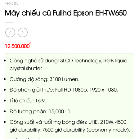
EPSON
Máy chiếu cũ Fullhd Epson EH-TW650
₫
12.500.000
Công nghệ sử dụng: 3LCD Technology, RGB liquid
crystal shutter.
Cường độ sáng: 3100 Lumen.
Độ phân giải thực: Full HD 1080p, 1920 x 1080.
Tỉ lệ chiếu: 16:9.
Độ tương phản: 15,000 : 1.
Công suất và tuổi thọ bóng đèn: UHE, 210W, 4500
giờ durability, 7500 giờ durability (economy mode).