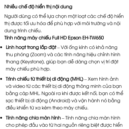
Nhiều chế độ hiển thị nội dung
Người dùng có thể lựa chọn một loạt các chế độ hiển
thị được tối ưu hóa để phù hợp với môi trường và nội
dung trình chiếu.
Tính năng
máy chiếu Full HD Epson EH-TW650
Linh hoạt trong lắp đặt
– Với ống kính có khả năng
thu phóng (Zoom) và các tính năng hiệu chỉnh hình
thang (Keystone), giúp bạn dễ dàng chọn vị trí đặt
máy chiếu phù hợp.
Trình chiếu từ thiết bị di động (MHL)
– Xem hình ảnh
và video từ các thiết bị di động thông minh của bạn
bằng cáp MHL. Ngoài ra khi được kết nối, bạn có thể
sạc thiết bị di động (Android) và vận hành nó bằng
điều khiển từ xa kèm theo máy chiếu.
Tính năng chia màn hình
– Tính năng chia màn hình
cho phép đầu vào từ hai nguồn riêng biệt được hiển