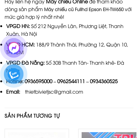
Hãy liên hệ ngay
Máy chiếu Online
để tham khảo
dòng sản phẩm
với
Máy chiếu cũ Fullhd Epson EH-TW650
mức giá hợp lý nhất nhé!
VPGD HN:
Số 212 Nguyễn Lân, Phương Liệt, Thanh
Xuân, Hà Nội
VPGD HCM:
188/9 Thành Thái, Phường 12, Quận 10,
TP.HCM
VPGD Đà Nẵng:
Số 30B Thanh Tân- Thanh khê- Đà
Nẵng
Hotline:
0936595000
–
0962544111
–
0934360525
Email:
thietbivietjsc@gmail.com
SẢN PHẨM TƯƠNG TỰ