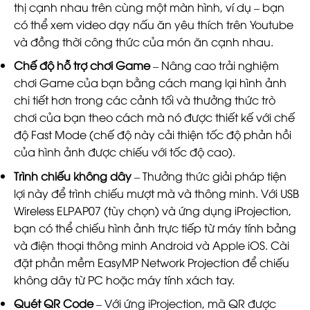
thị cạnh nhau trên cùng một màn hình, ví dụ – bạn
có thể xem video dạy nấu ăn yêu thích trên Youtube
và đồng thời công thức của món ăn cạnh nhau.
Chế độ hỗ trợ chơi Game
– Nâng cao trải nghiệm
chơi Game của bạn bằng cách mang lại hình ảnh
chi tiết hơn trong các cảnh tối và thưởng thức trò
chơi của bạn theo cách mà nó được thiết kế với chế
độ Fast Mode (chế độ này cải thiện tốc độ phản hồi
của hình ảnh được chiếu với tốc độ cao).
Trình chiếu không dây
– Thưởng thức giải pháp tiện
lợi này để trình chiếu mượt mà và thông minh. Với USB
Wireless ELPAP07 (tùy chọn) và ứng dụng iProjection,
bạn có thể chiếu hình ảnh trực tiếp từ máy tính bảng
và điện thoại thông minh Android và Apple iOS. Cài
đặt phần mềm EasyMP Network Projection để chiếu
không dây từ PC hoặc máy tính xách tay.
Quét QR Code
– Với ứng iProjection, mã QR được