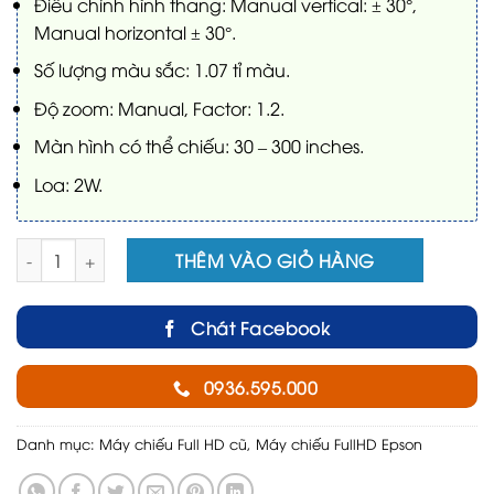
Điều chỉnh hình thang: Manual vertical: ± 30°,
Manual horizontal ± 30°.
Số lượng màu sắc: 1.07 tỉ màu.
Độ zoom: Manual, Factor: 1.2.
Màn hình có thể chiếu: 30 – 300 inches.
Loa: 2W.
Máy chiếu cũ Fullhd Epson EH-TW650 số lượng
THÊM VÀO GIỎ HÀNG
Chát Facebook
0936.595.000
Danh mục:
Máy chiếu Full HD cũ
,
Máy chiếu FullHD Epson