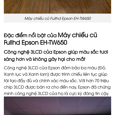
Máy chiếu cũ Fullhd Epson EH-TW650
Máy chiếu cũ
Đặc điểm nổi bật của
Fullhd Epson EH-TW650
Công nghệ 3LCD của Epson giúp màu sắc tươi
sáng hơn và không gây hại cho mắt
Công nghệ 3LCD của Epson đảm bảo ba màu (Đỏ,
Xanh lục và Xanh lam) được trình chiếu liên tục giúp
tái tạo đầy đủ và chính xác màu sắc. Với hơn 70 triệu
chip 3LCD được bán ra cho đến nay, Epson đã chứng
minh công nghệ 3LCD của họ là cực kỳ đáng tin cậy.