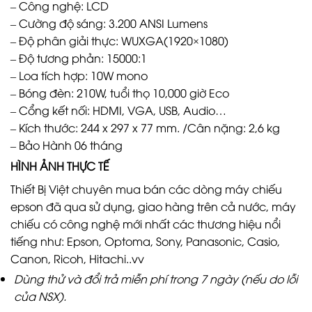
– Công nghệ: LCD
– Cường độ sáng: 3.200 ANSI Lumens
– Độ phân giải thực: WUXGA(1920×1080)
– Độ tương phản: 15000:1
– Loa tích hợp: 10W mono
– Bóng đèn: 210W, tuổi thọ 10,000 giờ Eco
– Cổng kết nối: HDMI, VGA, USB, Audio…
– Kích thước: 244 x 297 x 77 mm. /Cân nặng: 2,6 kg
– Bảo Hành 06 tháng
HÌNH ẢNH THỰC TẾ
Thiết Bị Việt chuyên mua bán các dòng máy chiếu
epson đã qua sử dụng, giao hàng trên cả nước, máy
chiếu có công nghệ mới nhất các thương hiệu nổi
tiếng như: Epson, Optoma, Sony, Panasonic, Casio,
Canon, Ricoh, Hitachi..vv
Dùng thử và đổi trả miễn phí trong 7 ngày (nếu do lỗi
của NSX).