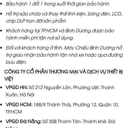
Bảo hành 1 đổi 1 trong suốt thời gian bảo hành
Hỗ trợ sửa chữa và thay thế linh kiện, bóng đèn, LCD,
chip DLP trọn đời sản phẩm
Khách hàng tại TP.HCM và Bình Dương được bảo
hành miễn phí tận nơi sử dụng.
Đối với khách hàng ở tỉnh, Máy Chiếu Bình Dương hỗ
trợ giao nhận bảo hành tận nhà xe hoặc qua đường
bưu điện.
CÔNG TY CỔ PHẦN THƯƠNG MẠI VÀ DỊCH VỤ THIẾT BỊ
VIỆT
VPGD HN:
Số 212 Nguyễn Lân, Phương Liệt, Thanh
Xuân, Hà Nội
VPGD HCM:
188/9 Thành Thái, Phường 12, Quận 10,
TP.HCM
VPGD Đà Nẵng:
Số 30B Thanh Tân- Thanh khê- Đà