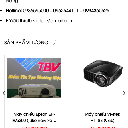
Nẵng
Hotline:
0936595000
–
0962544111
–
0934360525
Email:
thietbivietjsc@gmail.com
SẢN PHẨM TƯƠNG TỰ
Máy chiếu Epson EH-
Máy chiếu Vivitek
TW5200 ( Like new xách
H1188 (98%)
tay)