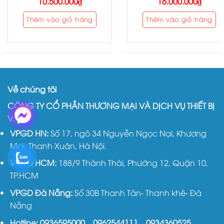
10.500.000
₫
16.000.000
₫
Thêm vào giỏ hàng
Thêm vào giỏ hàng
Về chúng tôi
CÔNG TY CỔ PHẦN THƯƠNG MẠI VÀ DỊCH VỤ THIẾT BỊ
VIỆT
VPGD HN:
Số 17, ngõ 34 Nguyễn Ngọc Nại, Khương
Mai, Thanh Xuân, Hà Nội.
VPGD HCM:
188/9 Thành Thái, Phường 12, Quận 10,
TP.HCM
VPGD Đà Nẵng:
Số 30B Thanh Tân- Thanh khê- Đà
Nẵng
Hotline:
0936595000
–
0962544111
–
0934360525