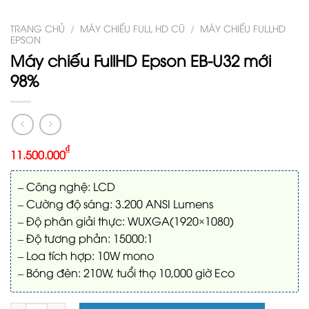
TRANG CHỦ
/
MÁY CHIẾU FULL HD CŨ
/
MÁY CHIẾU FULLHD
EPSON
Máy chiếu FullHD Epson EB-U32 mới
98%
₫
11.500.000
– Công nghệ: LCD
– Cường độ sáng: 3.200 ANSI Lumens
– Độ phân giải thực: WUXGA(1920×1080)
– Độ tương phản: 15000:1
– Loa tích hợp: 10W mono
– Bóng đèn: 210W, tuổi thọ 10,000 giờ Eco