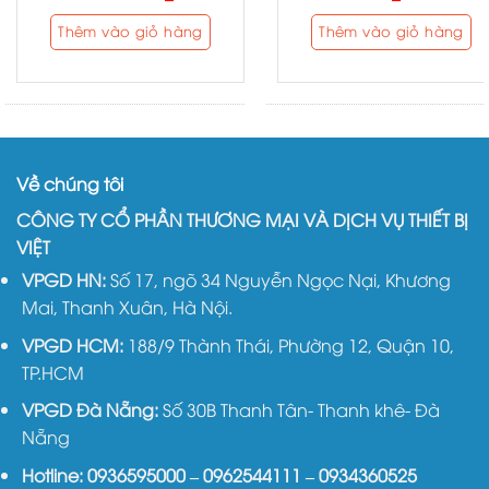
Thêm vào giỏ hàng
Thêm vào giỏ hàng
Về chúng tôi
CÔNG TY CỔ PHẦN THƯƠNG MẠI VÀ DỊCH VỤ THIẾT BỊ
VIỆT
VPGD HN:
Số 17, ngõ 34 Nguyễn Ngọc Nại, Khương
Mai, Thanh Xuân, Hà Nội.
VPGD HCM:
188/9 Thành Thái, Phường 12, Quận 10,
TP.HCM
VPGD Đà Nẵng:
Số 30B Thanh Tân- Thanh khê- Đà
Nẵng
Hotline:
0936595000
–
0962544111
–
0934360525