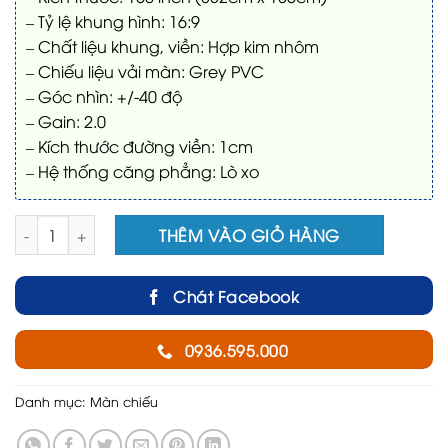
– Tỷ lệ khung hình: 16:9
– Chất liệu khung, viền: Hợp kim nhôm
– Chiếu liệu vải màn: Grey PVC
– Góc nhìn: +/-40 độ
– Gain: 2.0
– Kích thước đường viền: 1cm
– Hệ thống căng phẳng: Lò xo
Màn chiếu tương phản cao 150 inch (16:9) số lượng
THÊM VÀO GIỎ HÀNG
Chát Facebook
0936.595.000
Danh mục:
Màn chiếu