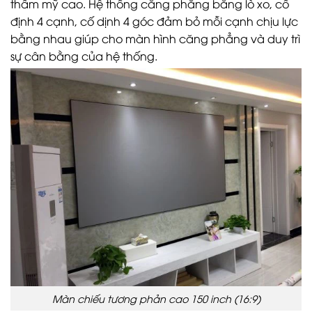
thẩm mỹ cao. Hệ thống căng phẳng bằng lò xo, cố
định 4 cạnh, cố dịnh 4 góc đảm bỏ mỗi cạnh chịu lực
bằng nhau giúp cho màn hình căng phẳng và duy trì
sự cân bằng của hệ thống.
Màn chiếu tương phản cao 150 inch (16:9)