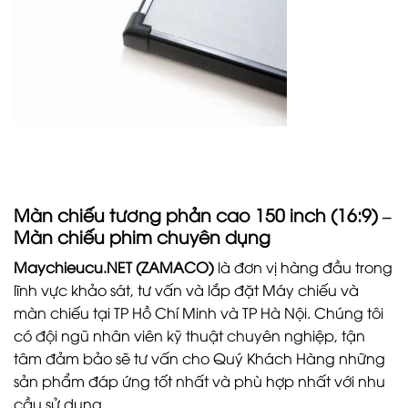
Màn chiếu tương phản cao 150 inch (16:9) –
Màn chiếu phim chuyên dụng
Maychieucu.NET (ZAMACO)
là đơn vị hàng đầu trong
lĩnh vực khảo sát, tư vấn và lắp đặt Máy chiếu và
màn chiếu tại TP Hồ Chí Minh và TP Hà Nội. Chúng tôi
có đội ngũ nhân viên kỹ thuật chuyên nghiệp, tận
tâm đảm bảo sẽ tư vấn cho Quý Khách Hàng những
sản phẩm đáp ứng tốt nhất và phù hợp nhất với nhu
cầu sử dụng.