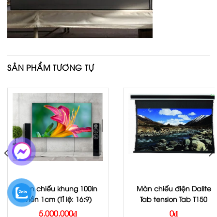
SẢN PHẨM TƯƠNG TỰ
Màn chiếu khung 100in
Màn chiếu điện Dalite
viền 1cm (Tỉ lệ: 16:9)
Tab tension Tab T150
5.000.000
₫
0
₫