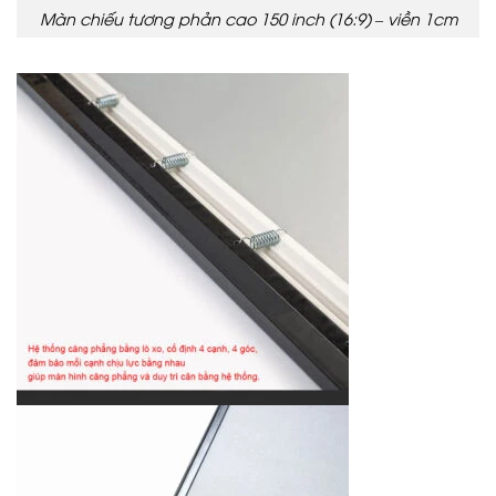
Màn chiếu tương phản cao 150 inch (16:9) – viền 1cm