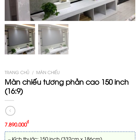
TRANG CHỦ
/
MÀN CHIẾU
Màn chiếu tương phản cao 150 inch
(16:9)
₫
7.890.000
– Kích thước: 150 inch (332cm x 186cm)