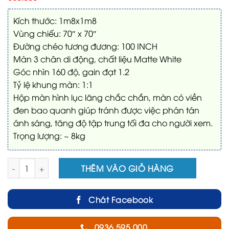
Kích thước: 1m8x1m8
Vùng chiếu: 70″ x 70″
Đường chéo tương đương: 100 INCH
Màn 3 chân di động, chất liệu Matte White
Góc nhìn 160 độ, gain đạt 1.2
Tỷ lệ khung màn: 1:1
Hộp màn hình lục lăng chắc chắn, màn có viền
đen bao quanh giúp tránh được việc phán tán
ánh sáng, tăng độ tập trung tối đa cho người xem.
Trọng lượng: ~ 8kg
Màn chiếu 3 chân 100 inch số lượng
THÊM VÀO GIỎ HÀNG
Chát Facebook
0936.595.000