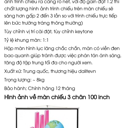
ảnh trình chiếu ra càng rõ nét, với độ gain đạt 1.2 thì
chất lượng hình ảnh trình chiếu trên màn chiếu sẽ
sáng hơn gấp 2 đến 3 lần so với trình chiếu trực tiếp
lên bức trường tráng thông thường)
Tùy chỉnh vị trí cài đặt, tùy chỉnh keytone
Tỷ lệ khung màn: 1:1
Hộp màn hình lục lăng chắc chắn, màn có viền đen
bao quanh giúp tránh được việc phán tán ánh sáng,
tăng độ tập trung tối đa cho người xem.
Xuất xứ: Trung quốc, thương hiệu dalitevn
Trọng lượng: ~ 8kg
Bảo hành; Chính hãng 12 tháng
Hình ảnh về màn chiếu 3 chân 100 inch