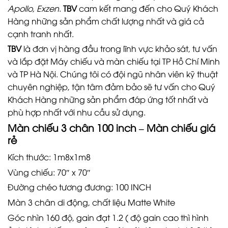
Apollo, Exzen
.
TBV
cam kết mang đến cho Quý Khách
Hàng những sản phẩm chất lượng nhất và giá cả
cạnh tranh nhất.
TBV
là đơn vị hàng đầu trong lĩnh vực khảo sát, tư vấn
và lắp đặt Máy chiếu và màn chiếu tại TP Hồ Chí Minh
và TP Hà Nội. Chúng tôi có đội ngũ nhân viên kỹ thuật
chuyên nghiệp, tận tâm đảm bảo sẽ tư vấn cho Quý
Khách Hàng những sản phẩm đáp ứng tốt nhất và
phù hợp nhất với nhu cầu sử dụng.
Màn chiếu 3 chân 100 inch – Màn chiếu giá
rẻ
Kích thước: 1m8x1m8
Vùng chiếu: 70″ x 70″
Đường chéo tương đương: 100 INCH
Màn 3 chân di động, chất liệu Matte White
Góc nhìn 160 độ, gain đạt 1.2 ( độ gain cao thì hình