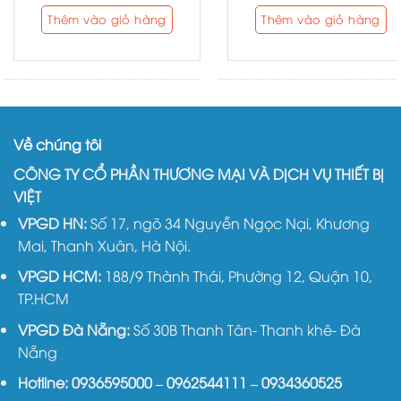
Thêm vào giỏ hàng
Thêm vào giỏ hàng
Về chúng tôi
CÔNG TY CỔ PHẦN THƯƠNG MẠI VÀ DỊCH VỤ THIẾT BỊ
VIỆT
VPGD HN:
Số 17, ngõ 34 Nguyễn Ngọc Nại, Khương
Mai, Thanh Xuân, Hà Nội.
VPGD HCM:
188/9 Thành Thái, Phường 12, Quận 10,
TP.HCM
VPGD Đà Nẵng:
Số 30B Thanh Tân- Thanh khê- Đà
Nẵng
Hotline:
0936595000
–
0962544111
–
0934360525