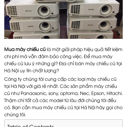
Mua
máy chiếu cũ
là một giải pháp hiệu quả tiết kiệm
chi phí mà vẫn đảm bảo công việc. Để mua máy
chiếu cũ lưu ý những gì? Địa chỉ bán
máy chiếu cũ tại
Hà Nộ
i uy tín chất lượng?
Công ty chúng tôi cung cấp các loại máy chiếu cũ
tại Hà Nội với giá rẻ nhất. Các sản phẩm máy chiếu
cũ như Panaosonic, sony, optoma, Nec, Epson, Hitachi.
Thậm chí tất cả các model từ lâu đời chúng tôi đều
có. Bạn cần mua máy chiếu cũ tại Hà Nội hãy gọi cho
chúng tôi.
Table of Contents