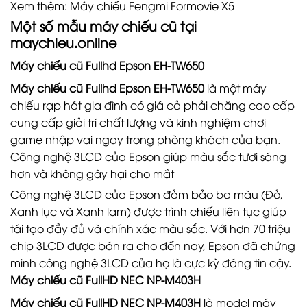
Xem thêm:
Máy chiếu Fengmi Formovie X5
Một số mẫu máy chiếu cũ tại
maychieu.online
Máy chiếu cũ Fullhd Epson EH-TW650
Máy chiếu cũ Fullhd Epson EH-TW650
là một máy
chiếu rạp hát gia đình có giá cả phải chăng cao cấp
cung cấp giải trí chất lượng và kinh nghiệm chơi
game nhập vai ngay trong phòng khách của bạn.
Công nghệ 3LCD của Epson giúp màu sắc tươi sáng
hơn và không gây hại cho mắt
Công nghệ 3LCD của Epson đảm bảo ba màu (Đỏ,
Xanh lục và Xanh lam) được trình chiếu liên tục giúp
tái tạo đầy đủ và chính xác màu sắc. Với hơn 70 triệu
chip 3LCD được bán ra cho đến nay, Epson đã chứng
minh công nghệ 3LCD của họ là cực kỳ đáng tin cậy.
Máy chiếu cũ FullHD NEC NP-M403H
Máy chiếu cũ FullHD NEC NP-M403H
là model máy