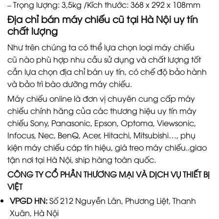
– Trọng lượng: 3,5kg /Kích thước: 368 x 292 x 108mm
Địa chỉ bán máy chiếu cũ tại Hà Nội uy tín
chất lượng
Như trên chúng ta có thể lựa chọn loại máy chiếu
cũ nào phù hợp nhu cầu sử dụng và chất lượng tốt
cần lựa chọn địa chỉ bán uy tín, có chế độ bảo hành
và bảo trì bào dưỡng máy chiếu.
Máy chiếu online là đơn vị chuyên cung cấp máy
chiếu chính hãng của các thương hiệu uy tín máy
chiếu Sony, Panasonic, Epson, Optoma, Viewsonic,
Infocus, Nec, BenQ, Acer, Hitachi, Mitsubishi…, phụ
kiện máy chiếu cáp tín hiệu, giá treo máy chiếu..giao
tận nơi tại Hà Nội, ship hàng toàn quốc.
CÔNG TY CỔ PHẦN THƯƠNG MẠI VÀ DỊCH VỤ THIẾT BỊ
VIỆT
VPGD HN:
Số 212 Nguyễn Lân, Phương Liệt, Thanh
Xuân, Hà Nội