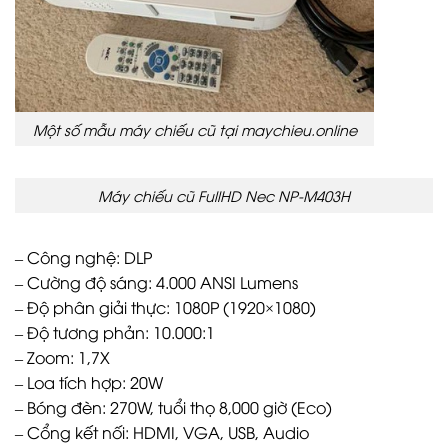
Một số mẫu máy chiếu cũ tại maychieu.online
Máy chiếu cũ FullHD Nec NP-M403H
– Công nghệ: DLP
– Cường độ sáng: 4.000 ANSI Lumens
– Độ phân giải thực: 1080P (1920×1080)
– Độ tương phản: 10.000:1
– Zoom: 1,7X
– Loa tích hợp: 20W
– Bóng đèn: 270W, tuổi thọ 8,000 giờ (Eco)
– Cổng kết nối: HDMI, VGA, USB, Audio