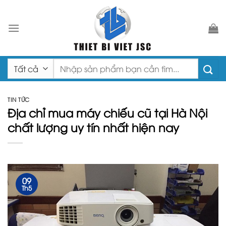
Chuyển
đến
nội
dung
Tìm
kiếm:
TIN TỨC
Địa chỉ mua máy chiếu cũ tại Hà Nội
chất lượng uy tín nhất hiện nay
09
Th5