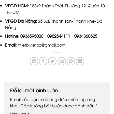
VPGD HCM:
188/9 Thành Thái, Phường 12, Quận 10,
TP.HCM
VPGD Đà Nẵng:
Số 30B Thanh Tân- Thanh khê- Đà
Nẵng
Hotline:
0936595000
–
0962544111
–
0934360525
Email:
thietbivietjsc@gmail.com
Để lại một bình luận
Email của bạn sẽ không được hiển thị công
khai.
Các trường bắt buộc được đánh dấu
*
Bình luận
*