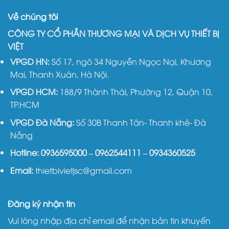
Về chúng tôi
CÔNG TY CỔ PHẦN THƯƠNG MẠI VÀ DỊCH VỤ THIẾT BỊ
VIỆT
VPGD HN:
Số 17, ngõ 34 Nguyễn Ngọc Nại, Khương
Mai, Thanh Xuân, Hà Nội.
VPGD HCM:
188/9 Thành Thái, Phường 12, Quận 10,
TP.HCM
VPGD Đà Nẵng:
Số 30B Thanh Tân- Thanh khê- Đà
Nẵng
Hotline:
0936595000
–
0962544111
–
0934360525
Email:
thietbivietjsc@gmail.com
Đăng ký nhận tin
Vui lòng nhập địa chỉ email để nhận bản tin khuyến