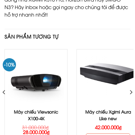
N3? Hãy inbox hoặc gọi ngay cho chúng tôi để được
hỗ trợ nhanh nhất!
SẢN PHẨM TƯƠNG TỰ
-10%
Máy chiếu Viewsonic
Máy chiếu Xgimi Aura
X100-4K
Like new
31.000.000
₫
42.000.000
₫
28.000.000
₫