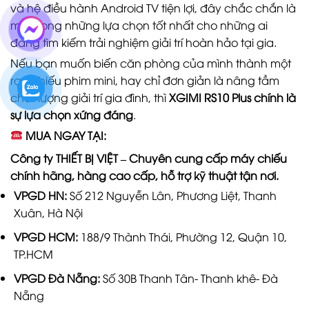
và hệ điều hành Android TV tiện lợi, đây chắc chắn là
một trong những lựa chọn tốt nhất cho những ai
đang tìm kiếm trải nghiệm giải trí hoàn hảo tại gia.
Nếu bạn muốn biến căn phòng của mình thành một
rạp chiếu phim mini, hay chỉ đơn giản là nâng tầm
chất lượng giải trí gia đình, thì
XGIMI RS10 Plus chính là
sự lựa chọn xứng đáng
.
MUA NGAY TẠI:
Công ty THIẾT BỊ VIỆT – Chuyên cung cấp máy chiếu
chính hãng, hàng cao cấp, hỗ trợ kỹ thuật tận nơi.
VPGD HN:
Số 212 Nguyễn Lân, Phương Liệt, Thanh
Xuân, Hà Nội
VPGD HCM:
188/9 Thành Thái, Phường 12, Quận 10,
TP.HCM
VPGD Đà Nẵng:
Số 30B Thanh Tân- Thanh khê- Đà
Nẵng