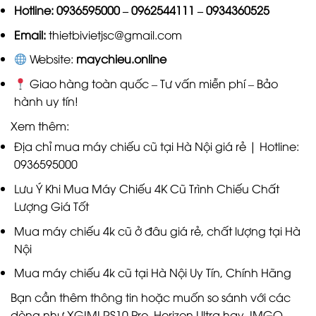
Hotline:
0936595000
–
0962544111
–
0934360525
Email:
thietbivietjsc@gmail.com
Website:
maychieu.online
Giao hàng toàn quốc – Tư vấn miễn phí – Bảo
hành uy tín!
Xem thêm:
Địa chỉ mua máy chiếu cũ tại Hà Nội giá rẻ | Hotline:
0936595000
Lưu Ý Khi Mua Máy Chiếu 4K Cũ Trình Chiếu Chất
Lượng Giá Tốt
Mua máy chiếu 4k cũ ở đâu giá rẻ, chất lượng tại Hà
Nội
Mua máy chiếu 4k cũ tại Hà Nội Uy Tín, Chính Hãng
Bạn cần thêm thông tin hoặc muốn so sánh với các
dòng như XGIMI RS10 Pro, Horizon Ultra hay JMGO