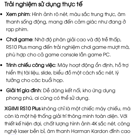
Trải nghiệm sử dụng thực tế
Xem phim
: Hình ảnh rõ nét, màu sắc trung thực, âm
thanh sống động, mang đến cảm giác như đang ở
rạp phim.
Chơi game
: Nhờ độ phân giải cao và độ trễ thấp,
RS10 Plus mang đến trải nghiệm chơi game mượt mà,
phù hợp cho cả game console lẫn game PC.
Trình chiếu công việc
: Máy hoạt động ổn định, hỗ trợ
hiển thị tài liệu, slide, biểu đồ một cách sắc nét, lý
tưởng cho các buổi họp.
Giải trí gia đình
: Dễ dàng kết nối, kho ứng dụng
phong phú, ai cũng có thể sử dụng.
XGIMI RS10 Plus
không chỉ là một chiếc máy chiếu, mà
còn là một hệ thống giải trí thông minh toàn diện. Với
thiết kế hiện đại, chất lượng hình ảnh 4K sắc nét, công
nghệ laser bền bỉ, âm thanh Harman Kardon đỉnh cao