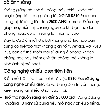
có ánh sáng
Không giống như nhiều dòng máy chiếu khác chỉ
hoạt động tốt trong phòng tối,
XGIMI RS10 Plus
được
trang bị độ sáng lên đến
2500 ANSI Lumens
. Điều này
giúp máy hiển thị rõ ràng ngay cả khi bạn mở đèn
phòng hoặc có ánh sáng tự nhiên lọt vào.
Đây là ưu điểm rất lớn, bởi không phải lúc nào bạn
cũng có thể tạo một không gian tối tuyệt đối. Với RS10
Plus, bạn có thể thoải mái sử dụng ở phòng khách,
phòng học hay thậm chí văn phòng mà không lo
hình ảnh bị mờ nhạt.
Công nghệ chiếu laser tiên tiến
Điểm nổi bật tiếp theo chính là việc
RS10 Plus sử dụng
công nghệ chiếu laser
. So với bóng đèn truyền thống,
laser mang lại nhiều lợi ích vượt trội:
Tuổi thọ nguồn sáng lên đến 25.000 giờ
, tương đương
khoảng 10 năm sử dụng nếu mỗi ngày chiếu 6 tiếng.