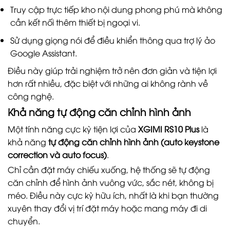
Truy cập trực tiếp kho nội dung phong phú mà không
cần kết nối thêm thiết bị ngoại vi.
Sử dụng giọng nói để điều khiển thông qua trợ lý ảo
Google Assistant.
Điều này giúp trải nghiệm trở nên đơn giản và tiện lợi
hơn rất nhiều, đặc biệt với những ai không rành về
công nghệ.
Khả năng tự động căn chỉnh hình ảnh
Một tính năng cực kỳ tiện lợi của
XGIMI RS10 Plus
là
khả năng
tự động căn chỉnh hình ảnh (auto keystone
correction và auto focus)
.
Chỉ cần đặt máy chiếu xuống, hệ thống sẽ tự động
căn chỉnh để hình ảnh vuông vức, sắc nét, không bị
méo. Điều này cực kỳ hữu ích, nhất là khi bạn thường
xuyên thay đổi vị trí đặt máy hoặc mang máy đi di
chuyển.