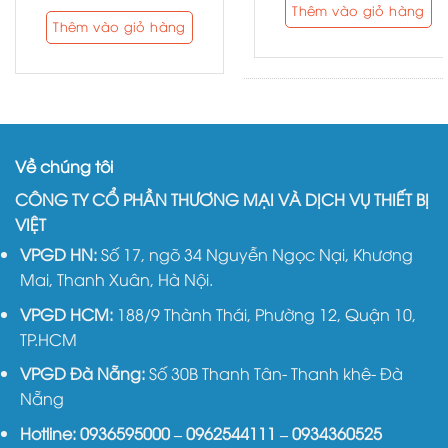
Thêm vào giỏ hàng
Thêm vào giỏ hàng
Về chúng tôi
CÔNG TY CỔ PHẦN THƯƠNG MẠI VÀ DỊCH VỤ THIẾT BỊ
VIỆT
VPGD HN:
Số 17, ngõ 34 Nguyễn Ngọc Nại, Khương
Mai, Thanh Xuân, Hà Nội.
VPGD HCM:
188/9 Thành Thái, Phường 12, Quận 10,
TP.HCM
VPGD Đà Nẵng:
Số 30B Thanh Tân- Thanh khê- Đà
Nẵng
Hotline:
0936595000
–
0962544111
–
0934360525