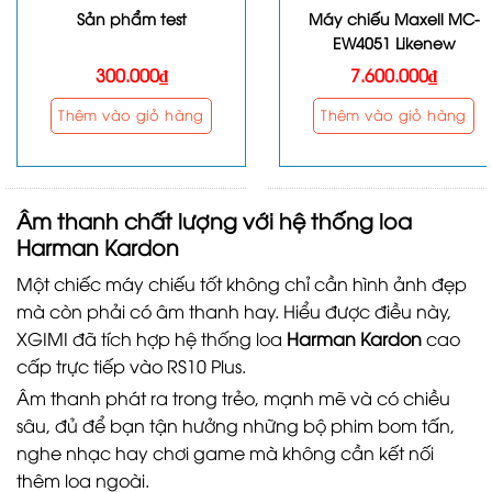
Sản phẩm test
Máy chiếu Maxell MC-
EW4051 Likenew
300.000
₫
7.600.000
₫
Thêm vào giỏ hàng
Thêm vào giỏ hàng
Âm thanh chất lượng với hệ thống loa
Harman Kardon
Một chiếc máy chiếu tốt không chỉ cần hình ảnh đẹp
mà còn phải có âm thanh hay. Hiểu được điều này,
XGIMI đã tích hợp hệ thống loa
Harman Kardon
cao
cấp trực tiếp vào RS10 Plus.
Âm thanh phát ra trong trẻo, mạnh mẽ và có chiều
sâu, đủ để bạn tận hưởng những bộ phim bom tấn,
nghe nhạc hay chơi game mà không cần kết nối
thêm loa ngoài.