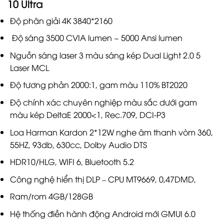
10 Ultra
Độ phân giải 4K 3840*2160
Độ sáng 3500 CVIA lumen ~ 5000 Ansi lumen
Nguồn sáng laser 3 màu sáng kép Dual Light 2.0 5
Laser MCL
Độ tương phản 2000
:
1, gam màu 110% BT2020
Độ chính xác chuyên nghiệp màu sắc dưới gam
màu kép DeltaE 2000<1, Rec.709, DCI-P3
Loa Harman Kardon 2*12W nghe âm thanh vòm 360,
55HZ, 93db, 630cc, Dolby Audio DTS
HDR10/HLG, WIFI 6, Bluetooth 5.2
Công nghệ hiển thị DLP – CPU MT9669, 0,47DMD,
Ram/rom 4GB/128GB
Hệ thống điền hành động Android mới GMUI 6.0