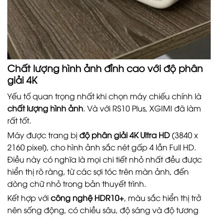
Chất lượng hình ảnh đỉnh cao với độ phân
giải 4K
Yếu tố quan trọng nhất khi chọn máy chiếu chính là
chất lượng hình ảnh
. Và với RS10 Plus, XGIMI đã làm
rất tốt.
Máy được trang bị
độ phân giải 4K Ultra HD
(3840 x
2160 pixel), cho hình ảnh sắc nét gấp 4 lần Full HD.
Điều này có nghĩa là mọi chi tiết nhỏ nhất đều được
hiển thị rõ ràng, từ các sợi tóc trên màn ảnh, đến
dòng chữ nhỏ trong bản thuyết trình.
Kết hợp với
công nghệ HDR10+
, màu sắc hiển thị trở
nên sống động, có chiều sâu, độ sáng và độ tương