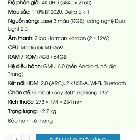
Độ phân giải
: 4K UHD (3840 x 2160)
Màu sắc
: 110% BT.2020, Delta E < 1
Nguồn sáng
: Laser 3 màu (RGB), công nghệ Dual
Light 2.0
Âm thanh
: 2 loa Harman Kardon (2 × 12W)
CPU
: MediaTek MT9669
RAM / ROM
: 4GB / 64GB
Hệ điều hành
: GMUI 6.0 (nền Android, nội địa
Trung)
Kết nối
: HDMI 2.0 (ARC), 2 x USB-A, Wi-Fi, Bluetooth
Chân đế
: Gimbal xoay 360°, nghiêng 135°
Kích thước
: 273 × 174 × 234 mm
Trọng lượng
: ~2.7 kg
Bảo hành: 6 tháng
Máy chiếu XGIMI RS10 Plus số lượng