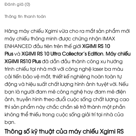
Đánh giá (0)
Thông tin thanh toán
Hãng máy chiếu Xgimi vừa cho ra mắt sản phẩm mới
máy chiếu thông minh được chứng nhận IMAX
ENHANCED đầu tiên trên thế giới
XGIMI RS 10
Plus
và
XGIMI RS 10 Ultra
Collector’s Edition
.
Máy chiếu
XGIMI RS10 Plus
đã dẫn đầu thành công xu hướng
trình chiếu tại nhà mới với công nghệ laser ba màu
cải tiến bảo vệ mắt, thiết kế nghiêng hoàn toàn tự
động và hiệu suất chất lượng hình ảnh tuyệt vời. Nếu
bạn là người đam mê công nghệ hay đam mê điện
ảnh, truyền hình theo đuổi cuộc sống chất lượng cao
thì sản phẩm này chắc chắn sẽ trở thành một phần
không thể thiếu trong cuộc sống giải trí tại nhà của
bạn.
Thông số kỹ thuật của máy chiếu Xgimi RS