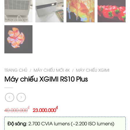
TRANG CHỦ
/
MÁY CHIẾU MỚI 4K
/
MÁY CHIẾU XGIMI
Máy chiếu XGIMI RS10 Plus
₫
₫
40.000.000
23.000.000
Độ sáng
: 2.700 CVIA lumens (~2.200 ISO lumens)