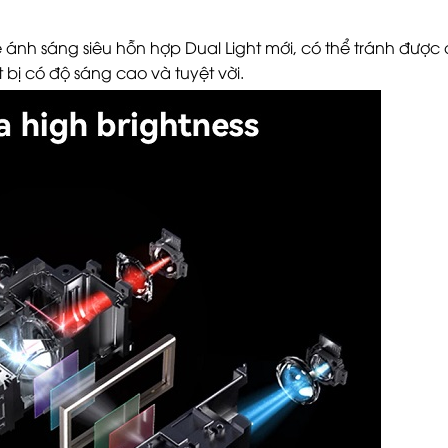
ánh sáng siêu hỗn hợp Dual Light mới, có thể tránh được
bị có độ sáng cao và tuyệt vời.