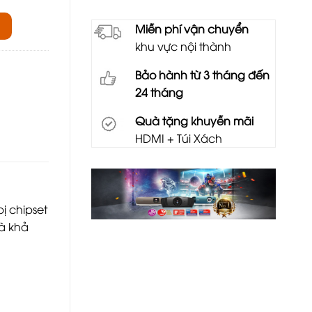
Miễn phí vận chuyển
khu vực nội thành
Bảo hành từ 3 tháng đến
24 tháng
Quà tặng khuyễn mãi
HDMI + Túi Xách
ị chipset
và khả