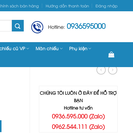
hính sách bán hàng
Hướng dẫn thanh toán
Đăng nhập
0936595000
Hotline:
chiếu cũ VP
Màn chiếu
Phụ kiện
CHÚNG TÔI LUÔN Ở ĐÂY ĐỂ HỖ TRỢ
BẠN
Hotline tư vấn
0936.595.000 (Zalo)
0962.544.111 (Zalo)