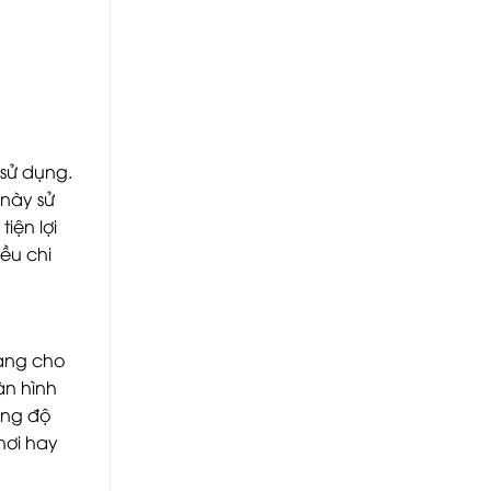
 sử dụng.
 này sử
iện lợi
ều chi
ràng cho
àn hình
ụng độ
chơi hay