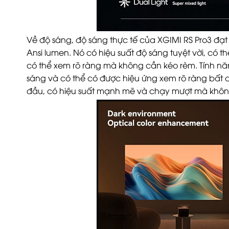
Về độ sáng, độ sáng thực tế của XGIMI RS Pro3 đ
Ansi lumen. Nó có hiệu suất độ sáng tuyệt vời, có t
có thể xem rõ ràng mà không cần kéo rèm. Tính năn
sáng và có thể có được hiệu ứng xem rõ ràng bất c
đầu, có hiệu suất mạnh mẽ và chạy mượt mà không 