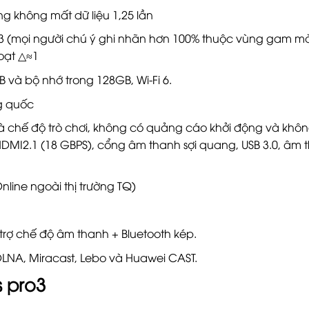
ang không mất dữ liệu 1,25 lần
3 (mọi người chú ý ghi nhãn hơn 100% thuộc vùng gam m
oạt △≈1
 và bộ nhớ trong 128GB, Wi-Fi 6.
g quốc
và chế độ trò chơi, không có quảng cáo khởi động và khô
MI2.1 (18 GBPS), cổng âm thanh sợi quang, USB 3.0, âm 
line ngoài thị trường TQ)
rợ chế độ âm thanh + Bluetooth kép.
DLNA, Miracast, Lebo và Huawei CAST.
s pro3