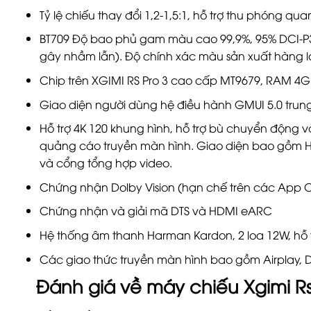
Tỷ lệ chiếu thay đổi 1,2-1,5:1, hỗ trợ thu phóng qu
BT709 Độ bao phủ gam màu cao 99,9%, 95% DCI-P
gây nhầm lẫn). Độ chính xác màu sản xuất hàng l
Chip trên XGIMI RS Pro 3 cao cấp MT9679, RAM 4GB
Giao diện người dùng hệ điều hành GMUI 5.0 trun
Hỗ trợ 4K 120 khung hình, hỗ trợ bù chuyển động 
quảng cáo truyền màn hình. Giao diện bao gồm HD
và cổng tổng hợp video.
Chứng nhận Dolby Vision (hạn chế trên các App On
Chứng nhận và giải mã DTS và HDMI eARC
Hệ thống âm thanh Harman Kardon, 2 loa 12W, hỗ t
Các giao thức truyền màn hình bao gồm Airplay, 
Đánh giá về
máy chiếu Xgimi R