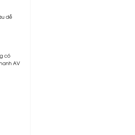
àu dễ
ng có
thanh AV