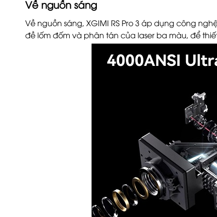
Về nguồn sáng
Về nguồn sáng, XGIMI RS Pro 3 áp dụng công nghệ 
đề lốm đốm và phân tán của laser ba màu, để thiết 