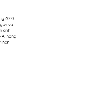
ng 4000
 ngày và
ện ánh
p AI hàng
ị hơn.