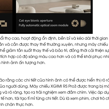
 thọ cao, hoạt động ổn định, bền bỉ và kéo dài thời gian
gắn và cần được thay thế thường xuyên, nhưng máy chiếu
 giảm tần suất thay thế và bảo trì, đồng thời cải thiện sự t
 tích hợp có độ sáng màu cao hơn và có thể khôi phục nhi
m hình ảnh ấn tượng hơn.
o rằng các chi tiết của hình ảnh có thể được hiển thị rõ 
ủa người dùng. Máy chiếu XGIMI RS Pro3 được trang bị m
g và rõ ràng, tạo ra trải nghiệm xem đắm chìm. Việc áp d
tế hơn, tái tạo tỉ mỉ từng chi tiết. Dù là xem phim, chơi trò 
ảnh chân thực hơn.