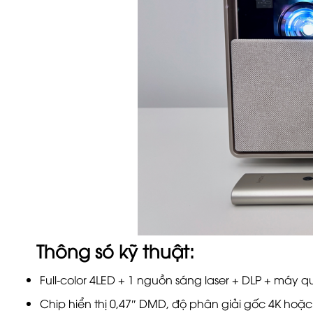
Thông só kỹ thuật:
Full-color 4LED + 1 nguồn sáng laser + DLP + máy q
Chip hiển thị 0,47″ DMD, độ phân giải gốc 4K hoặc 8