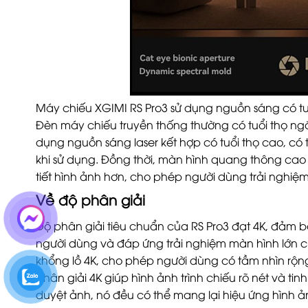
Máy chiếu XGIMI RS Pro3 sử dụng nguồn sáng có tuổi
Đèn máy chiếu truyền thống thường có tuổi thọ n
dụng nguồn sáng laser kết hợp có tuổi thọ cao, có thể
khi sử dụng. Đồng thời, màn hình quang thông cao
tiết hình ảnh hơn, cho phép người dùng trải nghiệ
Về độ phân giải
Độ phân giải tiêu chuẩn của RS Pro3 đạt 4K, đảm bả
người dùng và đáp ứng trải nghiệm màn hình lớn c
khổng lồ 4K, cho phép người dùng có tầm nhìn rộn
phân giải 4K giúp hình ảnh trình chiếu rõ nét và tinh 
duyệt ảnh, nó đều có thể mang lại hiệu ứng hình 