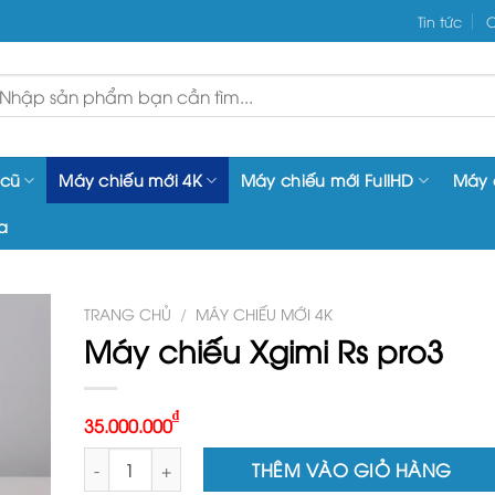
Tin tức
C
ìm
iếm:
 cũ
Máy chiếu mới 4K
Máy chiếu mới FullHD
Máy 
a
TRANG CHỦ
/
MÁY CHIẾU MỚI 4K
Máy chiếu Xgimi Rs pro3
₫
35.000.000
Máy chiếu Xgimi Rs pro3 số lượng
THÊM VÀO GIỎ HÀNG