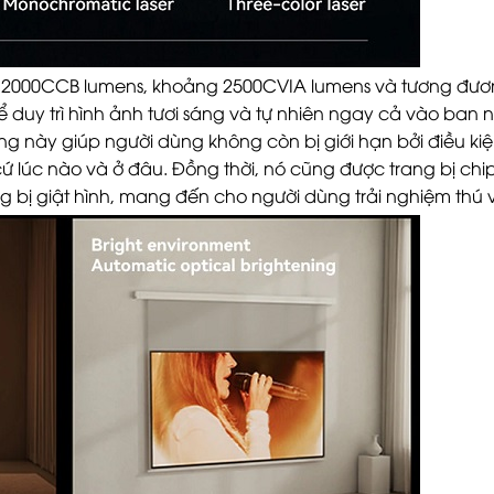
ạt 2000CCB lumens, khoảng 2500CVIA lumens và tương đươ
hể duy trì hình ảnh tươi sáng và tự nhiên ngay cả vào ban
g này giúp người dùng không còn bị giới hạn bởi điều ki
ứ lúc nào và ở đâu. Đồng thời, nó cũng được trang bị chi
bị giật hình, mang đến cho người dùng trải nghiệm thú v