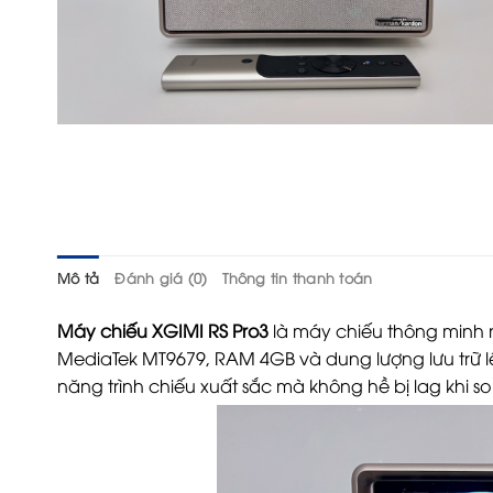
Mô tả
Đánh giá (0)
Thông tin thanh toán
Máy chiếu XGIMI RS Pro3
là máy chiếu thông minh 
MediaTek MT9679, RAM 4GB và dung lượng lưu trữ l
năng trình chiếu xuất sắc mà không hề bị lag khi 