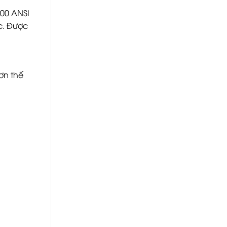
000 ANSI
c. Được
ơn thế