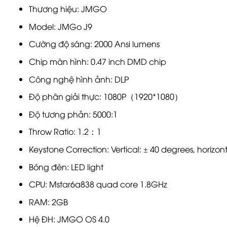
Thương hiệu: JMGO
Model: JMGo J9
Cường độ sáng: 2000 Ansi lumens
Chip màn hình: 0.47 inch DMD chip
Công nghệ hình ảnh: DLP
Độ phân giải thực: 1080P（1920*1080）
Độ tương phản: 5000:1
Throw Ratio: 1.2：1
Keystone Correction: Vertical: ± 40 degrees, horizon
Bóng đèn: LED light
CPU: Mstar6a838 quad core 1.8GHz
RAM: 2GB
Hệ ĐH: JMGO OS 4.0