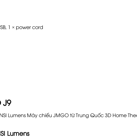
 USB, 1 × power cord
 J9
ANSI Lumens Máy chiếu JMGO từ Trung Quốc 3D Home Thea
SI Lumens