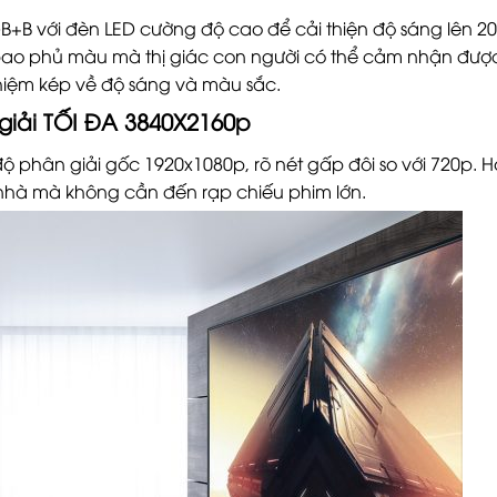
+B với đèn LED cường độ cao để cải thiện độ sáng lên 2
ao phủ màu mà thị giác con người có thể cảm nhận đượ
hiệm kép về độ sáng và màu sắc.
giải TỐI ĐA 3840X2160p
 phân giải gốc 1920x1080p, rõ nét gấp đôi so với 720p. H
i nhà mà không cần đến rạp chiếu phim lớn.