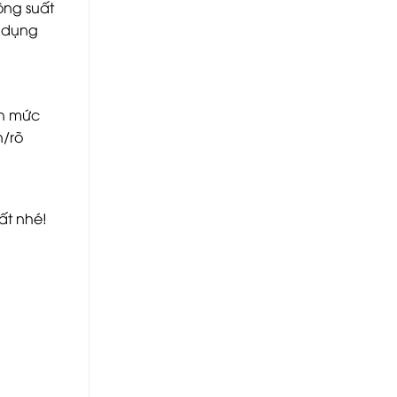
công suất
ử dụng
ến mức
n/rõ
ất nhé!