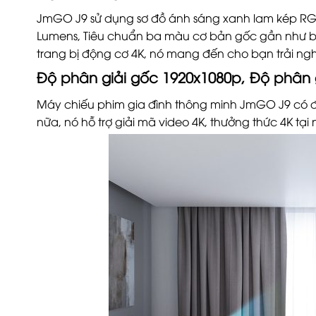
JmGO J9 sử dụng sơ đồ ánh sáng xanh lam kép RGB
Lumens, Tiêu chuẩn ba màu cơ bản gốc gần như b
trang bị động cơ 4K, nó mang đến cho bạn trải ng
Độ phân giải gốc 1920x1080p, Độ phân 
Máy chiếu phim gia đình thông minh JmGO J9 có độ
nữa, nó hỗ trợ giải mã video 4K, thưởng thức 4K tạ