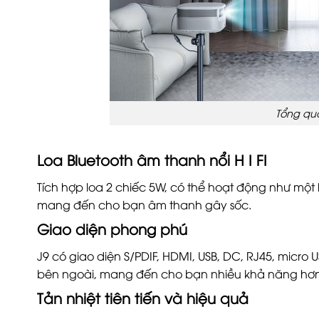
Tổng qu
Loa Bluetooth âm thanh nổi H
I
FI
Tích hợp loa 2 chiếc 5W, có thể hoạt động như một lo
mang đến cho bạn âm thanh gây sốc.
Giao diện phong phú
J9 có giao diện S/PDIF, HDMI, USB, DC, RJ45, micro 
bên ngoài, mang đến cho bạn nhiều khả năng hơn
Tản nhiệt tiên tiến và hiệu quả