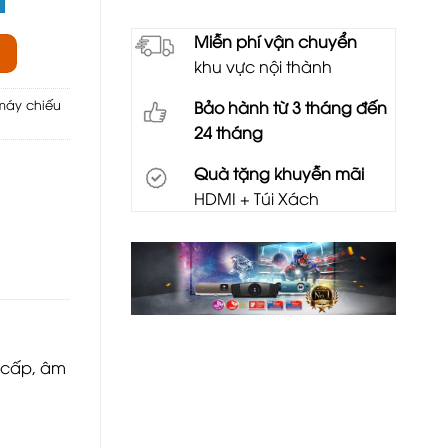
Miễn phí vận chuyển
khu vực nội thành
máy chiếu
Bảo hành từ 3 tháng đến
24 tháng
Quà tặng khuyễn mãi
HDMI + Túi Xách
o cấp, âm