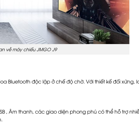
an về máy chiếu JMGO J9
a Bluetooth độc lập ở chế độ chờ. Với thiết kế đối xứng, l
USB , Âm thanh, các giao diện phong phú có thể hỗ trợ nhiều
.