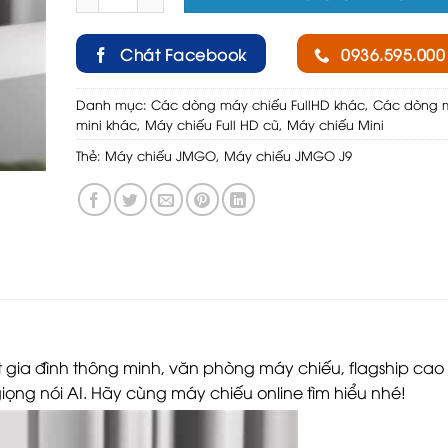
Chát Facebook
0936.595.000
Danh mục:
Các dòng máy chiếu FullHD khác
,
Các dòng 
mini khác
,
Máy chiếu Full HD cũ
,
Máy chiếu Mini
Thẻ:
Máy chiếu JMGO
,
Máy chiếu JMGO J9
t gia đình thông minh, văn phòng máy chiếu, flagship ca
iọng nói AI. Hãy cùng máy chiếu online tìm hiểu nhé!