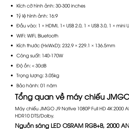
Kích cỡ hình ảnh: 30-300 inches
Tỷ lệ hình ảnh: 16:9
Đầu vào: 1 × HDMI, 1× USB 2.0, 1 × USB 3.0, 1 × mini
WiFi: WiFi, Bluetooth
Kích thước (HxWxD): 232.9 × 229.1 × 136.5mm
Công suất: 140-170W
Độ ồn:＜30dB
Trọng lượng: 3.05kg
Bảo hành: 01 năm
Tổng quan về
máy chiếu JMGO
Máy chiếu JMGO J9 Native 1080P Full HD 4K 2000 
HDR10 DTS/Dolby.
Nguồn sáng LED OSRAM RGB+B, 2000 AN