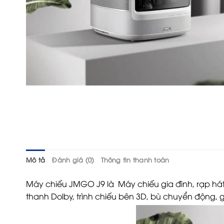
Mô tả
Đánh giá (0)
Thông tin thanh toán
Máy chiếu JMGO J9
là Máy chiếu gia đình, rạp há
thanh Dolby, trình chiếu bên 3D, bù chuyển động, g