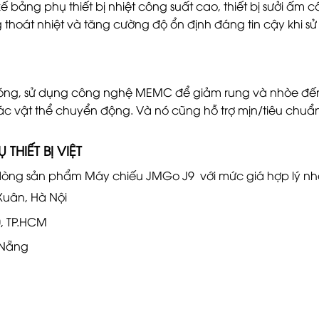
kế bảng phụ thiết bị nhiệt công suất cao, thiết bị sưởi ấm 
 thoát nhiệt và tăng cường độ ổn định đáng tin cậy khi s
i bóng, sử dụng công nghệ MEMC để giảm rung và nhòe đ
c vật thể chuyển động. Và nó cũng hỗ trợ mịn/tiêu chuẩ
HIẾT BỊ VIỆT
òng sản phẩm Máy chiếu JMGo J9 với mức giá hợp lý nh
Xuân, Hà Nội
0, TP.HCM
 Nẵng