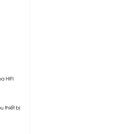
oa HIFI
 thiết bị