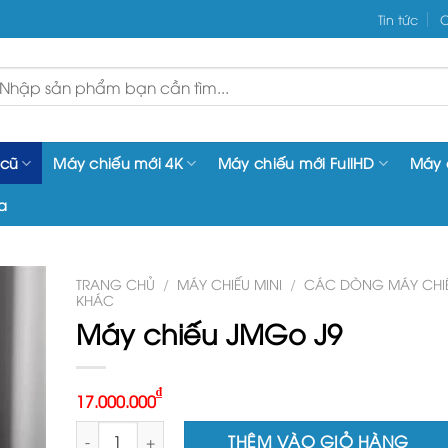
Tin tức
C
ìm
iếm:
 cũ
Máy chiếu mới 4K
Máy chiếu mới FullHD
Máy 
a
TRANG CHỦ
/
MÁY CHIẾU MINI
/
CÁC DÒNG MÁY CHIẾ
KHÁC
Máy chiếu JMGo J9
₫
17.000.000
Máy chiếu JMGo J9 số lượng
THÊM VÀO GIỎ HÀNG