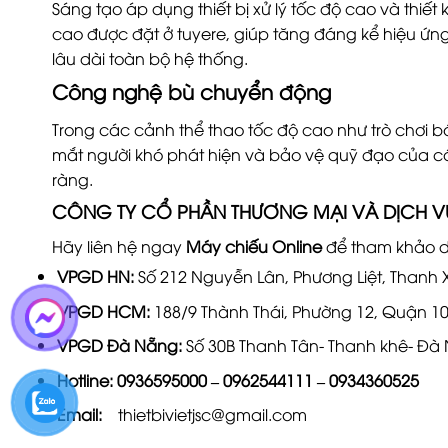
Sáng tạo áp dụng thiết bị xử lý tốc độ cao và thiết 
cao được đặt ở tuyere, giúp tăng đáng kể hiệu ứng
lâu dài toàn bộ hệ thống.
Công nghệ bù chuyển động
Trong các cảnh thể thao tốc độ cao như trò chơ
mắt người khó phát hiện và bảo vệ quỹ đạo của cá
ràng.
CÔNG TY CỔ PHẦN THƯƠNG MẠI VÀ DỊCH VỤ T
Hãy liên hệ ngay
Máy chiếu Online
để tham khảo d
VPGD HN:
Số 212 Nguyễn Lân, Phương Liệt, Thanh 
VPGD HCM:
188/9 Thành Thái, Phường 12, Quận 1
VPGD Đà Nẵng:
Số 30B Thanh Tân- Thanh khê- Đà
Hotline:
0936595000
–
0962544111
–
0934360525
Email:
thietbivietjsc@gmail.com