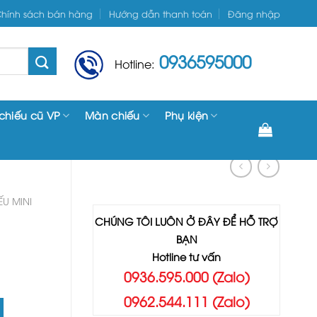
hính sách bán hàng
Hướng dẫn thanh toán
Đăng nhập
0936595000
Hotline:
chiếu cũ VP
Màn chiếu
Phụ kiện
U MINI
CHÚNG TÔI LUÔN Ở ĐÂY ĐỂ HỖ TRỢ
BẠN
Hotline tư vấn
0936.595.000 (Zalo)
0962.544.111 (Zalo)