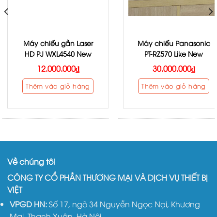
Máy chiếu gần Laser
Máy chiếu Panasonic
HD PJ WXL4540 New
PT-RZ570 Like New
12.000.000
₫
30.000.000
₫
Thêm vào giỏ hàng
Thêm vào giỏ hàng
Về chúng tôi
CÔNG TY CỔ PHẦN THƯƠNG MẠI VÀ DỊCH VỤ THIẾT BỊ
VIỆT
VPGD HN:
Số 17, ngõ 34 Nguyễn Ngọc Nại, Khương
Mai, Thanh Xuân, Hà Nội.