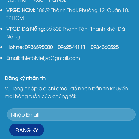
VPGD HCM:
188/9 Thành Thái, Phường 12, Quận 10,
TP.HCM
VPGD Đà Nẵng:
Số 30B Thanh Tân- Thanh khê- Đà
Nẵng
Hotline:
0936595000
–
0962544111
–
0934360525
Email:
thietbivietjsc@gmail.com
Đăng ký nhận tin
Vui lòng nhập địa chỉ email để nhận bản tin khuyến
mại hàng tuần của chúng tôi: