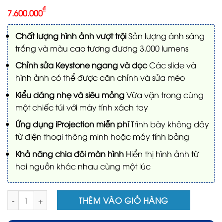
₫
7.600.000
Chất lượng hình ảnh vượt trội
Sản lượng ánh sáng
trắng và màu cao tương đương 3.000 lumens
Chỉnh sửa Keystone ngang và dọc
Các slide và
hình ảnh có thể được căn chỉnh và sửa méo
Kiểu dáng nhẹ và siêu mỏng
Vừa vặn trong cùng
một chiếc túi với máy tính xách tay
Ứng dụng iProjection miễn phí
Trình bày không dây
từ điện thoại thông minh hoặc máy tính bảng
Khả năng chia đôi màn hình
Hiển thị hình ảnh từ
hai nguồn khác nhau cùng một lúc
Máy chiếu epson EB-1780W New số lượng
THÊM VÀO GIỎ HÀNG