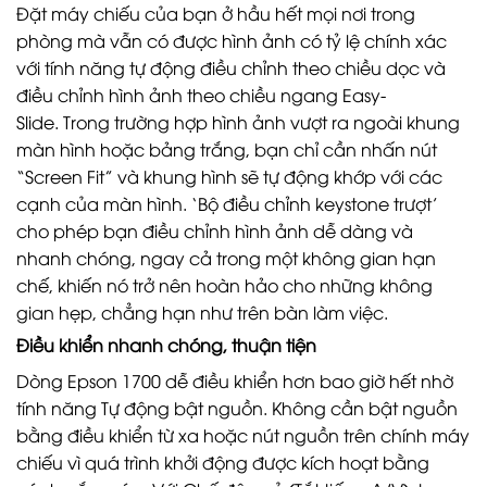
Đặt máy chiếu của bạn ở hầu hết mọi nơi trong
phòng mà vẫn có được hình ảnh có tỷ lệ chính xác
với tính năng tự động điều chỉnh theo chiều dọc và
điều chỉnh hình ảnh theo chiều ngang Easy-
Slide. Trong trường hợp hình ảnh vượt ra ngoài khung
màn hình hoặc bảng trắng, bạn chỉ cần nhấn nút
“Screen Fit” và khung hình sẽ tự động khớp với các
cạnh của màn hình. ‘Bộ điều chỉnh keystone trượt’
cho phép bạn điều chỉnh hình ảnh dễ dàng và
nhanh chóng, ngay cả trong một không gian hạn
chế, khiến nó trở nên hoàn hảo cho những không
gian hẹp, chẳng hạn như trên bàn làm việc.
Điều khiển nhanh chóng, thuận tiện
Dòng Epson 1700 dễ điều khiển hơn bao giờ hết nhờ
tính năng Tự động bật nguồn. Không cần bật nguồn
bằng điều khiển từ xa hoặc nút nguồn trên chính máy
chiếu vì quá trình khởi động được kích hoạt bằng