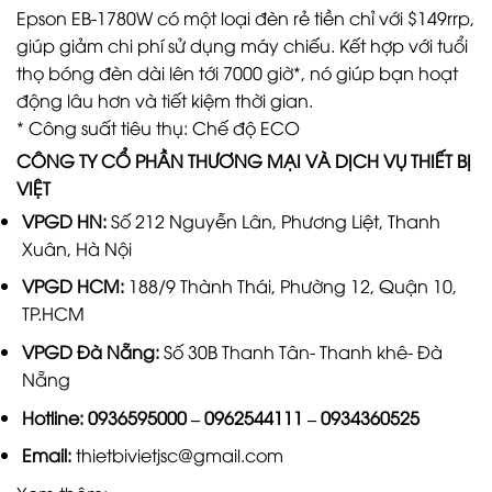
Epson EB-1780W có một loại đèn rẻ tiền chỉ với $149rrp,
giúp giảm chi phí sử dụng máy chiếu. Kết hợp với tuổi
thọ bóng đèn dài lên tới 7000 giờ*, nó giúp bạn hoạt
động lâu hơn và tiết kiệm thời gian.
* Công suất tiêu thụ: Chế độ ECO
CÔNG TY CỔ PHẦN THƯƠNG MẠI VÀ DỊCH VỤ THIẾT BỊ
VIỆT
VPGD HN:
Số 212 Nguyễn Lân, Phương Liệt, Thanh
Xuân, Hà Nội
VPGD HCM:
188/9 Thành Thái, Phường 12, Quận 10,
TP.HCM
VPGD Đà Nẵng:
Số 30B Thanh Tân- Thanh khê- Đà
Nẵng
Hotline:
0936595000
–
0962544111
–
0934360525
Email:
thietbivietjsc@gmail.com