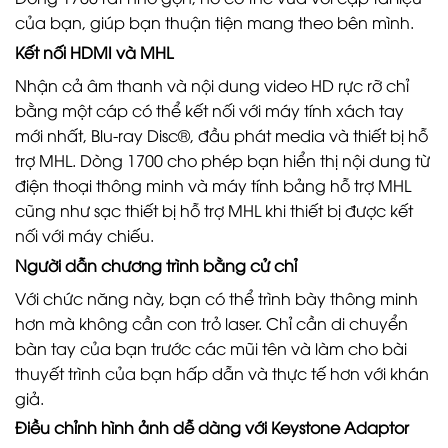
của bạn, giúp bạn thuận tiện mang theo bên mình.
Kết nối HDMI và MHL
Nhận cả âm thanh và nội dung video HD rực rỡ chỉ
bằng một cáp có thể kết nối với máy tính xách tay
mới nhất, Blu-ray Disc®, đầu phát media và thiết bị hỗ
trợ MHL. Dòng 1700 cho phép bạn hiển thị nội dung từ
điện thoại thông minh và máy tính bảng hỗ trợ MHL
cũng như sạc thiết bị hỗ trợ MHL khi thiết bị được kết
nối với máy chiếu.
Người dẫn chương trình bằng cử chỉ
Với chức năng này, bạn có thể trình bày thông minh
hơn mà không cần con trỏ laser. Chỉ cần di chuyển
bàn tay của bạn trước các mũi tên và làm cho bài
thuyết trình của bạn hấp dẫn và thực tế hơn với khán
giả.
Điều chỉnh hình ảnh dễ dàng với Keystone Adaptor