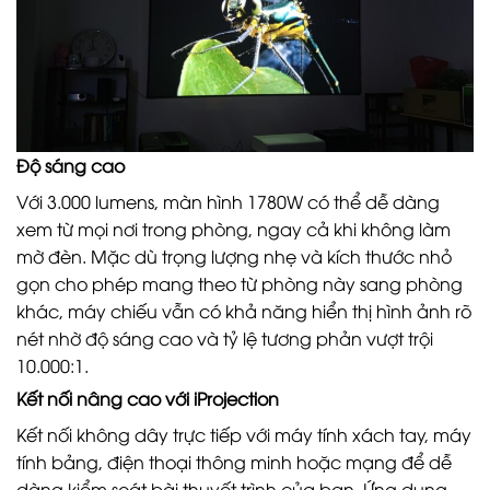
Độ sáng cao
Với 3.000 lumens, màn hình 1780W có thể dễ dàng
xem từ mọi nơi trong phòng, ngay cả khi không làm
mờ đèn. Mặc dù trọng lượng nhẹ và kích thước nhỏ
gọn cho phép mang theo từ phòng này sang phòng
khác, máy chiếu vẫn có khả năng hiển thị hình ảnh rõ
nét nhờ độ sáng cao và tỷ lệ tương phản vượt trội
10.000:1.
Kết nối nâng cao với iProjection
Kết nối không dây trực tiếp với máy tính xách tay, máy
tính bảng, điện thoại thông minh hoặc mạng để dễ
dàng kiểm soát bài thuyết trình của bạn. Ứng dụng