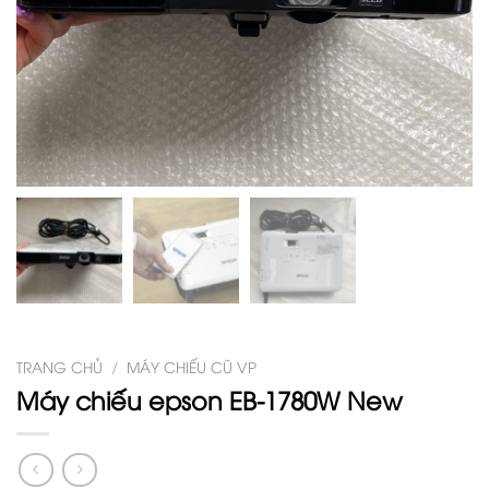
TRANG CHỦ
/
MÁY CHIẾU CŨ VP
Máy chiếu epson EB-1780W New