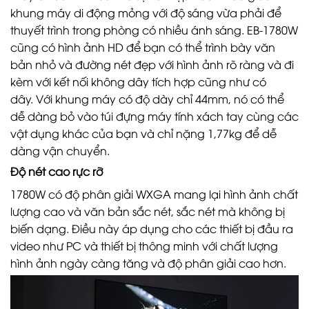
khung máy di động mỏng với độ sáng vừa phải để
thuyết trình trong phòng có nhiều ánh sáng. EB-1780W
cũng có hình ảnh HD để bạn có thể trình bày văn
bản nhỏ và đường nét đẹp với hình ảnh rõ ràng và đi
kèm với kết nối không dây tích hợp cũng như có
dây. Với khung máy có độ dày chỉ 44mm, nó có thể
dễ dàng bỏ vào túi đựng máy tính xách tay cùng các
vật dụng khác của bạn và chỉ nặng 1,77kg để dễ
dàng vận chuyển.
Độ nét cao rực rỡ
1780W có độ phân giải WXGA mang lại hình ảnh chất
lượng cao và văn bản sắc nét, sắc nét mà không bị
biến dạng. Điều này áp dụng cho các thiết bị đầu ra
video như PC và thiết bị thông minh với chất lượng
hình ảnh ngày càng tăng và độ phân giải cao hơn.