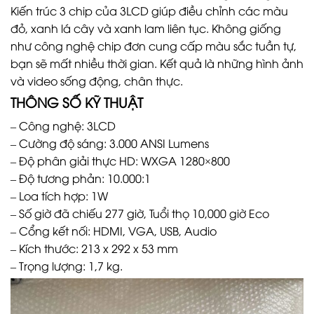
Kiến trúc 3 chip của 3LCD giúp điều chỉnh các màu
đỏ, xanh lá cây và xanh lam liên tục. Không giống
như công nghệ chip đơn cung cấp màu sắc tuần tự,
bạn sẽ mất nhiều thời gian. Kết quả là những hình ảnh
và video sống động, chân thực.
THÔNG SỐ KỸ THUẬT
– Công nghệ: 3LCD
– Cường độ sáng: 3.000 ANSI Lumens
– Độ phân giải thực HD: WXGA 1280×800
– Độ tương phản: 10.000:1
– Loa tích hợp: 1W
– Số giờ đã chiếu 277 giờ, Tuổi thọ 10,000 giờ Eco
– Cổng kết nối: HDMI, VGA, USB, Audio
– Kích thước: 213 x 292 x 53 mm
– Trọng lượng: 1,7 kg.