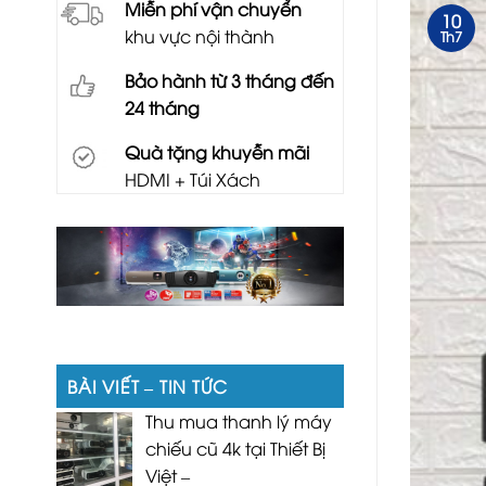
Miễn phí vận chuyển
10
khu vực nội thành
Th7
Bảo hành từ 3 tháng đến
24 tháng
Quà tặng khuyễn mãi
HDMI + Túi Xách
BÀI VIẾT – TIN TỨC
Thu mua thanh lý máy
chiếu cũ 4k tại Thiết Bị
Việt –