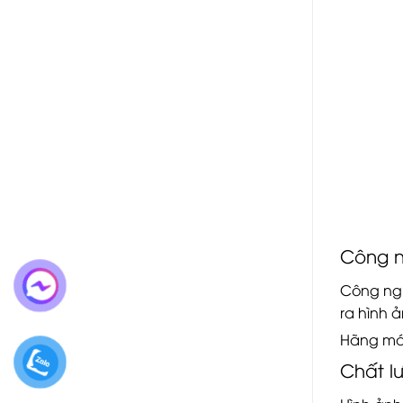
Công n
Công ngh
ra hình 
Hãng máy
Chất l