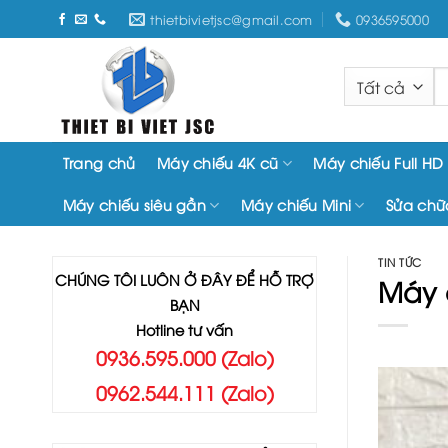
Chuyển
thietbivietjsc@gmail.com
0936595000
đến
nội
T
dung
k
Trang chủ
Máy chiếu 4K cũ
Máy chiếu Full HD
Máy chiếu siêu gần
Máy chiếu Mini
Sửa chữ
TIN TỨC
CHÚNG TÔI LUÔN Ở ĐÂY ĐỂ HỖ TRỢ
Máy c
BẠN
Hotline tư vấn
0936.595.000 (Zalo)
0962.544.111 (Zalo)