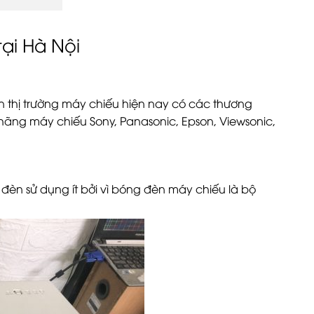
ại Hà Nội
n thị trường máy chiếu hiện nay có các thương
ãng máy chiếu Sony, Panasonic, Epson, Viewsonic,
n sử dụng ít bởi vì bóng đèn máy chiếu là bộ