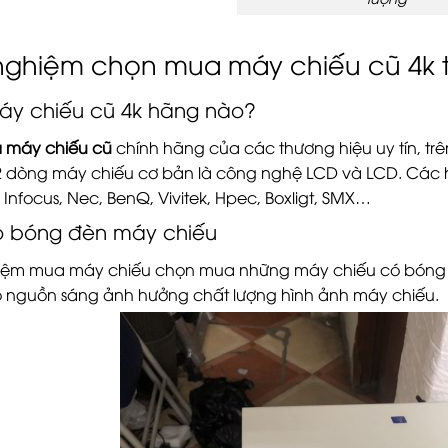
nghiệm chọn mua máy chiếu cũ 4k t
y chiếu cũ 4k hãng nào?
 máy chiếu cũ
chính hãng của các thương hiệu uy tín, trê
 2 dòng máy chiếu cơ bản là công nghệ LCD và LCD. Các h
Infocus, Nec, BenQ, Vivitek, Hpec, Boxligt, SMX…
họ bóng đèn máy chiếu
iệm mua máy chiếu chọn mua những máy chiếu có bóng đè
 nguồn sáng ảnh hưởng chất lượng hình ảnh máy chiếu.