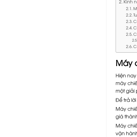
Kinh 
M
T
C
C
C
C
Máy c
Hiện nay
máy chiế
một giải 
Để trả lờ
Máy chiế
giá thàn
Máy chiế
vận hành 