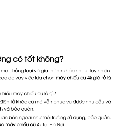
ợng có tốt không?
mã chủng loại và giá thành khác nhau. Tuy nhiên
cao do vậy việc lựa chọn
máy chiếu cũ 4k giá rẻ
là
m hiểu máy chiếu cũ là gì?
ị điện tử khác cũ mà vẫn phục vụ được nhu cầu và
ch và bảo quản.
quan bên ngoài như môi trường sử dụng, bảo quản,
a máy chiếu cũ
4k tại Hà Nội.