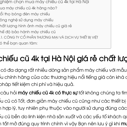
nghiệm chọn mua máy chiếu cũ 4k tại Hà Nội
ua máy chiếu cũ 4k hãng nào?
uổi thọ bóng đèn máy chiếu
ông nghệ sử dụng máy chiếu
hất lượng hình ảnh máy chiếu cũ giá rẻ
hế độ bảo hành máy chiếu cũ
CÔNG TY CỔ PHẦN THƯƠNG MẠI VÀ DỊCH VỤ THIẾT BỊ VIỆT
ó thể bạn quan tâm:
hiếu cũ 4k tại Hà Nội
giá rẻ chất lư
 có đa dạng rất nhiều dòng sản phẩm máy chiếu với mẫu 
u chính hãng của các thương hiệu nổi tiếng giá còn khá 
pháp tiết kiệm chi phí và hiệu quả.
i câu hỏi
máy chiếu cũ 4k có thực sự
tốt không chúng ta tì
u cũ có Tốt, đơn giản máy chiếu cũ cũng như các thiết b
h hợp lý, tuy nhiên phụ thuộc vào người sử dụng đúng cá
u cũ bền do linh kiện nhà sản xuất và các yếu tố khách 
tắt mở đúng quy trình chính vì vậy Bạn nên lưu ý gì khi
mu