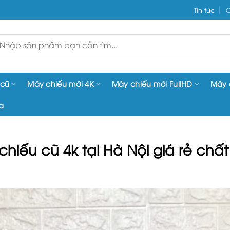
Tin tức
C
ìm
iếm:
 cũ
Máy chiếu mới 4K
Máy chiếu mới FullHD
Máy 
a
hiếu cũ 4k tại Hà Nội giá rẻ chấ