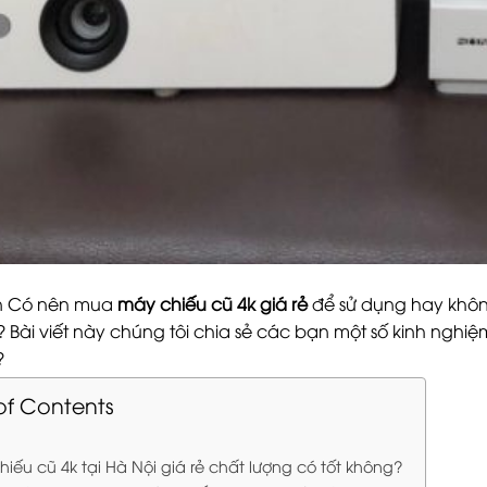
n Có nên mua
máy chiếu cũ 4k giá rẻ
để sử dụng hay không
? Bài viết này chúng tôi chia sẻ các bạn một số kinh ngh
?
of Contents
iếu cũ 4k tại Hà Nội giá rẻ chất lượng có tốt không?