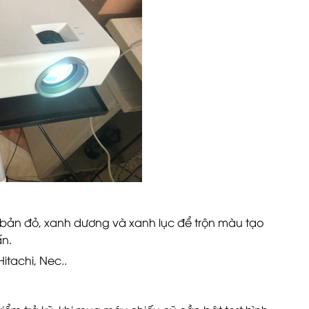
bản đỏ, xanh dương và xanh lục để trộn màu tạo
ấn.
tachi, Nec..