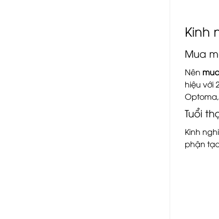
Kinh 
Mua má
Nên
mua
hiệu với
Optoma, 
Tuổi t
Kinh ngh
phận tạo