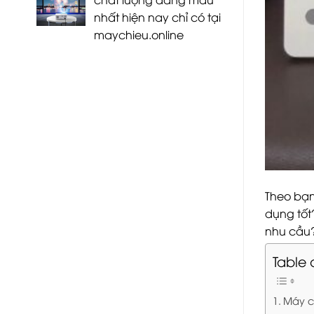
nhất hiện nay chỉ có tại
maychieu.online
Theo bạ
dụng tốt
nhu cầu
Table 
Máy ch