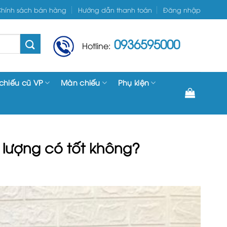
hính sách bán hàng
Hướng dẫn thanh toán
Đăng nhập
0936595000
Hotline:
chiếu cũ VP
Màn chiếu
Phụ kiện
t lượng có tốt không?