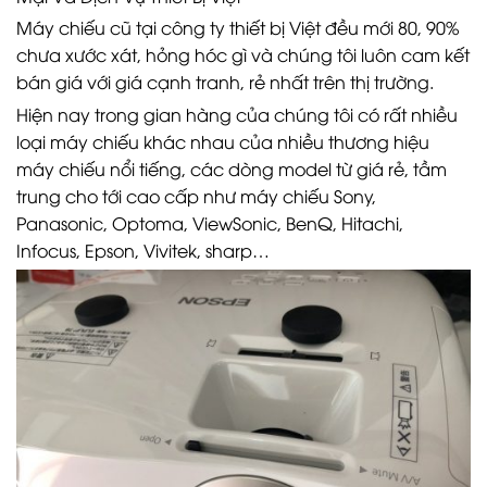
Máy chiếu cũ tại công ty thiết bị Việt đều mới 80, 90%
chưa xước xát, hỏng hóc gì và chúng tôi luôn cam kết
bán giá với giá cạnh tranh, rẻ nhất trên thị trường.
Hiện nay trong gian hàng của chúng tôi có rất nhiều
loại máy chiếu khác nhau của nhiều thương hiệu
máy chiếu nổi tiếng, các dòng model từ giá rẻ, tầm
trung cho tới cao cấp như máy chiếu Sony,
Panasonic, Optoma, ViewSonic, BenQ, Hitachi,
Infocus, Epson, Vivitek, sharp…