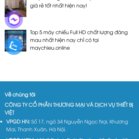
giá rẻ tốt nhất hiện nay!
Top 5 máy chiếu Full HD chất lượng đáng
mau nhất hiện nay chỉ có tại
maychieu.online
Về chúng tôi
CÔNG TY CỔ PHẦN THƯƠNG MẠI VÀ DỊCH VỤ THIẾT BỊ
VIỆT
VPGD HN:
Số 17, ngõ 34 Nguyễn Ngọc Nại, Khương
Mai, Thanh Xuân, Hà Nội.