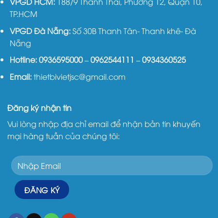
VPGD HCM:
188/9 Thành Thái, Phường 12, Quận 10,
TP.HCM
VPGD Đà Nẵng:
Số 30B Thanh Tân- Thanh khê- Đà
Nẵng
Hotline:
0936595000
–
0962544111
–
0934360525
Email:
thietbivietjsc@gmail.com
Đăng ký nhận tin
Vui lòng nhập địa chỉ email để nhận bản tin khuyến
mại hàng tuần của chúng tôi: