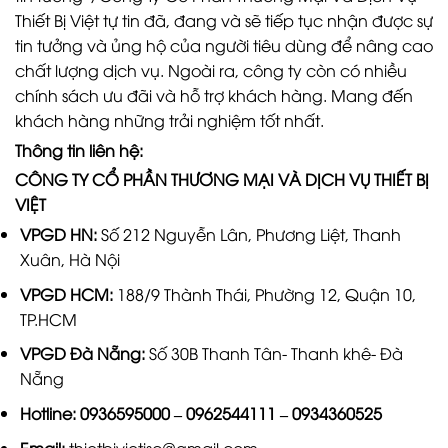
Thiết Bị Việt tự tin đã, đang và sẽ tiếp tục nhận được sự
tin tưởng và ủng hộ của người tiêu dùng để nâng cao
chất lượng dịch vụ. Ngoài ra, công ty còn có nhiều
chính sách ưu đãi và hỗ trợ khách hàng. Mang đến
khách hàng những trải nghiệm tốt nhất.
Thông tin liên hệ:
CÔNG TY CỔ PHẦN THƯƠNG MẠI VÀ DỊCH VỤ THIẾT BỊ
VIỆT
VPGD HN:
Số 212 Nguyễn Lân, Phương Liệt, Thanh
Xuân, Hà Nội
VPGD HCM:
188/9 Thành Thái, Phường 12, Quận 10,
TP.HCM
VPGD Đà Nẵng:
Số 30B Thanh Tân- Thanh khê- Đà
Nẵng
Hotline:
0936595000
–
0962544111
–
0934360525
Email:
thietbivietjsc@gmail.com