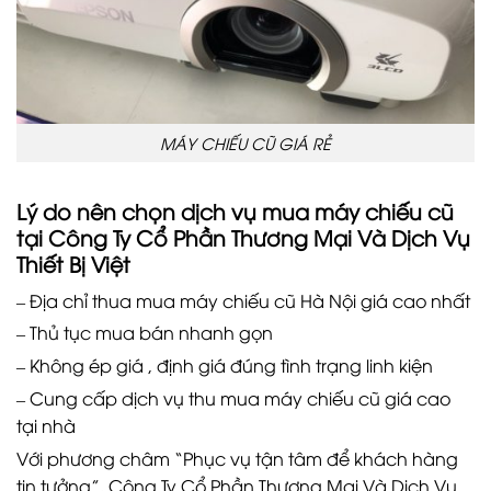
MÁY CHIẾU CŨ GIÁ RẺ
Lý do nên chọn dịch vụ mua
máy chiếu cũ
tại Công Ty Cổ Phần Thương Mại Và Dịch Vụ
Thiết Bị Việt
– Địa chỉ thua mua máy chiếu cũ Hà Nội giá cao nhất
– Thủ tục mua bán nhanh gọn
– Không ép giá , định giá đúng tình trạng linh kiện
– Cung cấp dịch vụ thu mua máy chiếu cũ giá cao
tại nhà
Với phương châm “Phục vụ tận tâm để khách hàng
tin tưởng”, Công Ty Cổ Phần Thương Mại Và Dịch Vụ