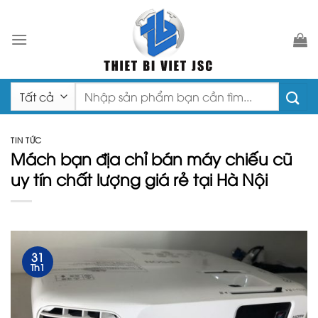
Chuyển
đến
nội
dung
Tìm
kiếm:
TIN TỨC
Mách bạn địa chỉ bán máy chiếu cũ
uy tín chất lượng giá rẻ tại Hà Nội
31
Th1