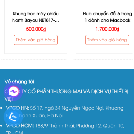
Khung treo máy chiếu
Hub chuyển đổi 6 trong
North Bayou NBT817-60
1 dành cho Macbook
60cm
500.000
₫
1.700.000
₫
Thêm vào giỏ hàng
Thêm vào giỏ hàng
Về chúng tôi
CÔNG TY CỔ PHẦN THƯƠNG MẠI VÀ DỊCH VỤ THIẾT BỊ
VIỆT
VPGD HN:
Số 17, ngõ 34 Nguyễn Ngọc Nại, Khương
Mai, Thanh Xuân, Hà Nội.
VPGD HCM:
188/9 Thành Thái, Phường 12, Quận 10,
TP.HCM