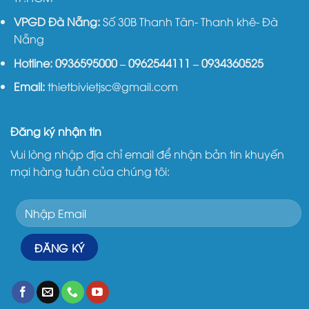
VPGD Đà Nẵng:
Số 30B Thanh Tân- Thanh khê- Đà
Nẵng
Hotline:
0936595000
–
0962544111
–
0934360525
Email:
thietbivietjsc@gmail.com
Đăng ký nhận tin
Vui lòng nhập địa chỉ email để nhận bản tin khuyến
mại hàng tuần của chúng tôi: