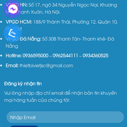
VPGD HN:
Số 17, ngõ 34 Nguyễn Ngọc Nại, Khương
Mai, Thanh Xuân, Hà Nội.
VPGD HCM:
188/9 Thành Thái, Phường 12, Quận 10,
TP.HCM
VPGD Đà Nẵng:
Số 30B Thanh Tân- Thanh khê- Đà
Nẵng
Hotline:
0936595000
–
0962544111
–
0934360525
Email:
thietbivietjsc@gmail.com
Đăng ký nhận tin
Vui lòng nhập địa chỉ email để nhận bản tin khuyến
mại hàng tuần của chúng tôi: