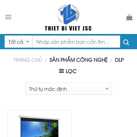
Chuyển
đến
nội
dung
Tìm
kiếm:
TRANG CHỦ
/
SẢN PHẨM CÔNG NGHỆ
/
DLP
LỌC