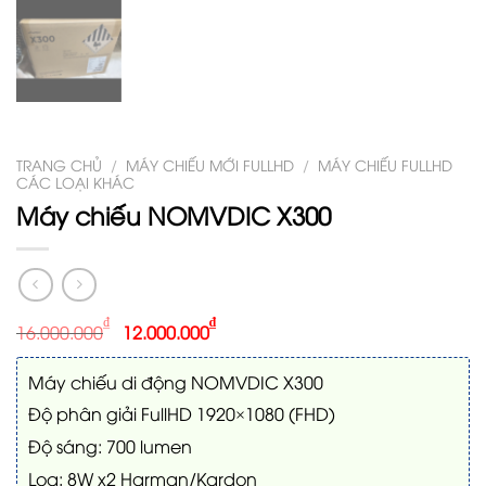
TRANG CHỦ
/
MÁY CHIẾU MỚI FULLHD
/
MÁY CHIẾU FULLHD
CÁC LOẠI KHÁC
Máy chiếu NOMVDIC X300
₫
₫
16.000.000
12.000.000
Máy chiếu di động NOMVDIC X300
Độ phân giải FullHD 1920×1080 (FHD)
Độ sáng: 700 lumen
Loa: 8W x2 Harman/Kardon