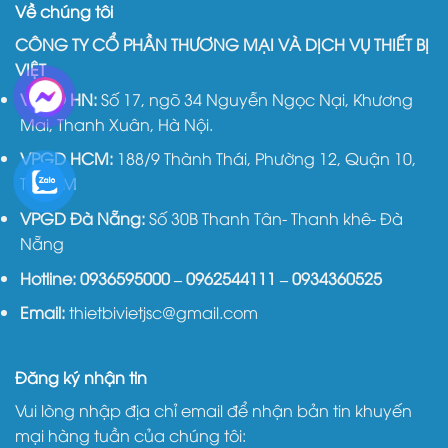
Về chúng tôi
CÔNG TY CỔ PHẦN THƯƠNG MẠI VÀ DỊCH VỤ THIẾT BỊ
VIỆT
VPGD HN:
Số 17, ngõ 34 Nguyễn Ngọc Nại, Khương
Mai, Thanh Xuân, Hà Nội.
VPGD HCM:
188/9 Thành Thái, Phường 12, Quận 10,
TP.HCM
VPGD Đà Nẵng:
Số 30B Thanh Tân- Thanh khê- Đà
Nẵng
Hotline:
0936595000
–
0962544111
–
0934360525
Email:
thietbivietjsc@gmail.com
Đăng ký nhận tin
Vui lòng nhập địa chỉ email để nhận bản tin khuyến
mại hàng tuần của chúng tôi: