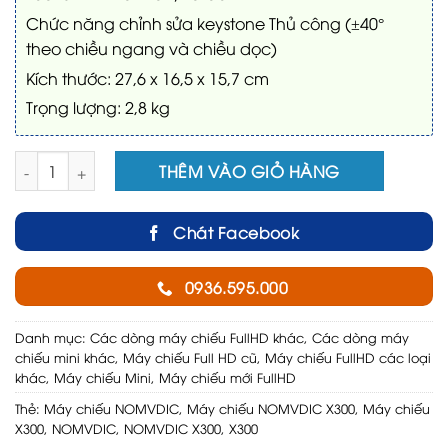
Chức năng chỉnh sửa keystone Thủ công (±40°
theo chiều ngang và chiều dọc)
Kích thước: 27,6 x 16,5 x 15,7 cm
Trọng lượng: 2,8 kg
Máy chiếu NOMVDIC X300 số lượng
THÊM VÀO GIỎ HÀNG
Chát Facebook
0936.595.000
Danh mục:
Các dòng máy chiếu FullHD khác
,
Các dòng máy
chiếu mini khác
,
Máy chiếu Full HD cũ
,
Máy chiếu FullHD các loại
khác
,
Máy chiếu Mini
,
Máy chiếu mới FullHD
Thẻ:
Máy chiếu NOMVDIC
,
Máy chiếu NOMVDIC X300
,
Máy chiếu
X300
,
NOMVDIC
,
NOMVDIC X300
,
X300